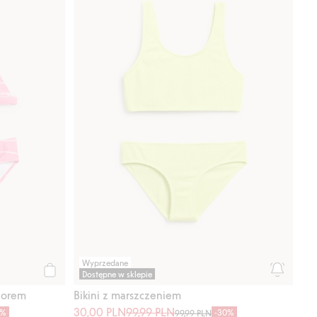
Wyprzedane
Dostępne w sklepie
Kup
wzorem
Bikini z marszczeniem
30,00 PLN
99,99 PLN
0%
-30%
99,99 PLN