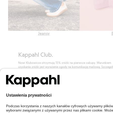
Jeansy
Kappahl Club.
Nowi Klubowicze otrzymują 15% zniżki na pierwsze zakupy. Warunkiem
uzyskania zniżki jest wyrażenie zgody na komunikację mailową. Szczegó
znajdują się tutaj.
Dołącz do Klubu!