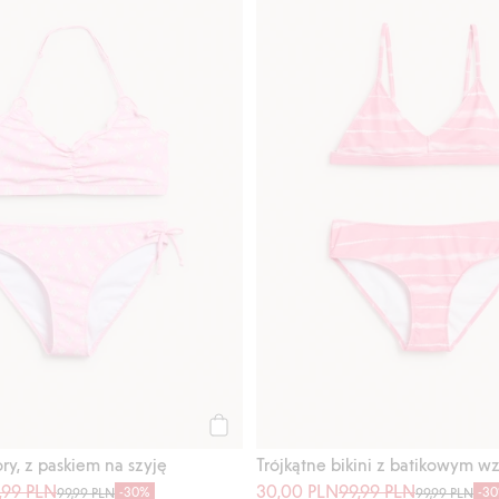
Kup
ry, z paskiem na szyję
Trójkątne bikini z batikowym 
,99 PLN
30,00 PLN
99,99 PLN
-30%
-3
99,99 PLN
99,99 PLN