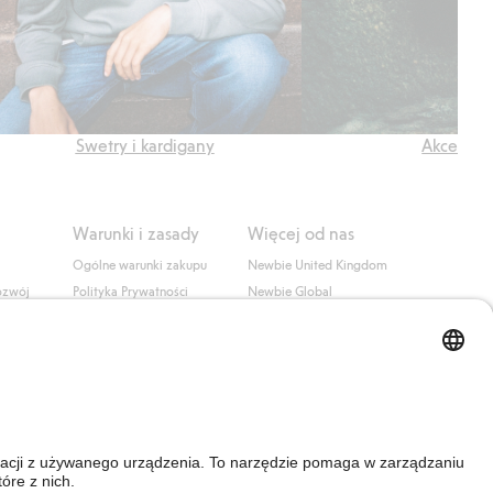
Swetry i kardigany
Akcesori
Warunki i zasady
Więcej od nas
Ogólne warunki zakupu
Newbie United Kingdom
ozwój
Polityka Prywatności
Newbie Global
Polityka plików cookie
Affiliate
i
Warunki #YesKappahl
#YesNewbie
wa