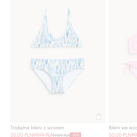
Kup
Trójkątne bikini z wzorem
Bikini we wzo
30,00 PLN
99,99 PLN
50,00 PLN
99
-30%
99,99 PLN