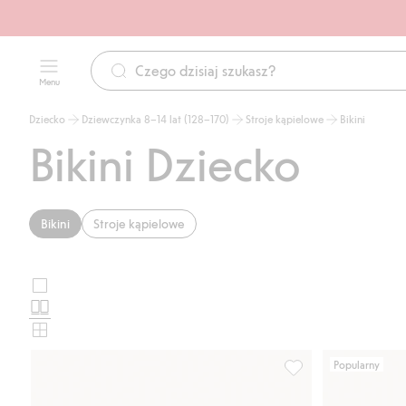
Menu
Dziecko
Dziewczynka 8–14 lat (128–170)
Stroje kąpielowe
Bikini
Bikini Dziecko
Bikini
Stroje kąpielowe
Duże
Wybierz
zdjęcia
Standardowe
układ
zdjęcia
Małe
karty
zdjęcia
Popularny
produktu
Trójkątne bikini z w