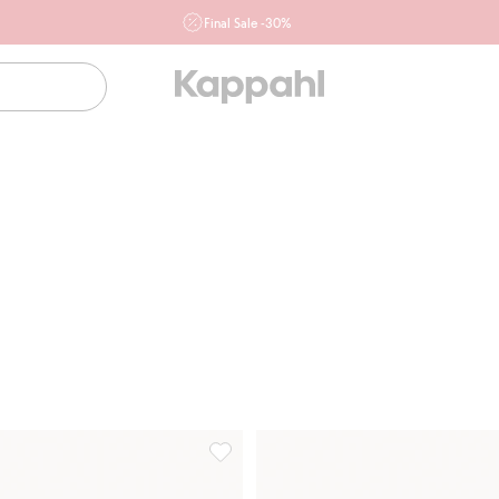
Final Sale -30%
Ważne przy zakupie min. 2 sztuk produktów włączonych w
ofertę, również z działu outlet do 10.8 w sklepach Kappahl i
Newbie oraz na kappahl.com. Ofert nie łączymy
Kobieta
Mężczyzna
Dziecko
Niemowlę
Newbie
zorem, Dodaj do listy ulubione
Bikini we wzory, z paskiem na szyję, D