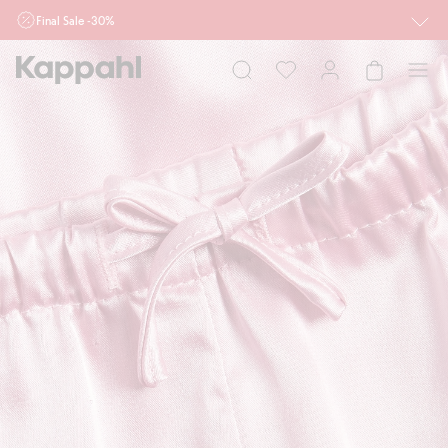
Final Sale -30%
Ważne przy zakupie min. 2 sztuk produktów włączonych w ofertę, również z
działu outlet do 10.8 w sklepach Kappahl i Newbie oraz na kappahl.com. Ofert
nie łączymy
Kobieta
Mężczyzna
Dziecko
Niemowlę
Newbie