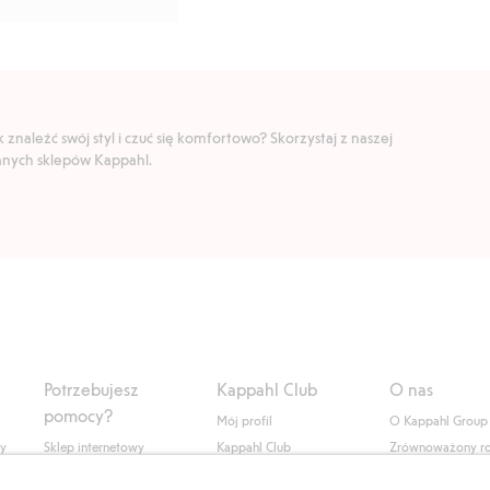
znaleźć swój styl i czuć się komfortowo? Skorzystaj z naszej
ranych sklepów Kappahl.
Potrzebujesz
Kappahl Club
O nas
pomocy?
Mój profil
O Kappahl Group
ły
Sklep internetowy
Kappahl Club
Zrównoważony r
Częste pytania
Warunki członkostwa
Praca u nas