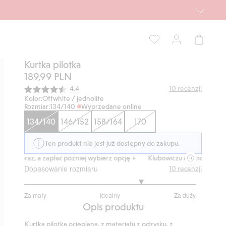
Kurtka pilotka
189,99 PLN
Średnia ocena:
10
recenzji
4.4
Kolor:
Offwhite / jednolite
Rozmiar:
134/140
Wyprzedane online
134/140
146/152
158/164
170
Ten produkt nie jest już dostępny do zakupu.
eraz, a zapłać później wybierz opcję +
Klubowiczu darmowa dostawa od
Dopasowanie rozmiaru
10
recenzji
3.75
Za mały
Idealny
Za duży
na
Na
Opis produktu
5
podstawie
Kurtka pilotka ocieplana, z materiału z odzysku, z