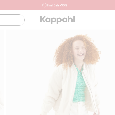
Final Sale -30%
Ważne przy zakupie min. 2 sztuk produktów włączonych w
ofertę, również z działu outlet do 10.8 w sklepach Kappahl i
Newbie oraz na kappahl.com. Ofert nie łączymy
Kobieta
Mężczyzna
Dziecko
Niemowlę
Newbie
Klubowiczu darmowa dostawa od 150 zł
Kup t