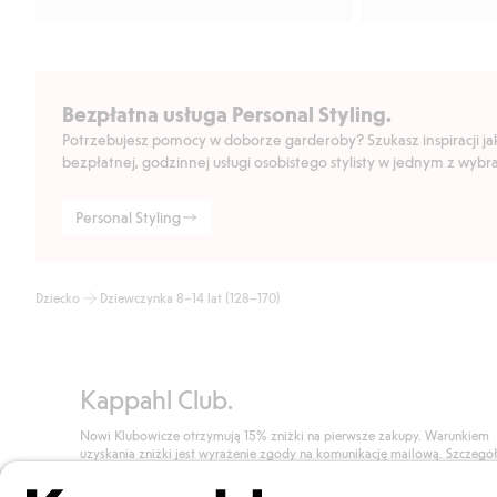
Bezpłatna usługa Personal Styling.
Potrzebujesz pomocy w doborze garderoby? Szukasz inspiracji jak 
bezpłatnej, godzinnej usługi osobistego stylisty w jednym z wyb
Personal Styling
Dziecko
Dziewczynka 8–14 lat (128–170)
Kappahl Club.
Nowi Klubowicze otrzymują 15% zniżki na pierwsze zakupy. Warunkiem
uzyskania zniżki jest wyrażenie zgody na komunikację mailową. Szczegó
znajdują się tutaj.