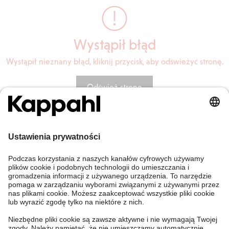
Wystąpił błąd
Wystąpił nieznany błąd, kliknij przycisk, aby odświeżyć stronę.
Odśwież stronę