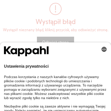
Wystąpił błąd
Wystąpił nieznany błąd, kliknij przycisk, aby odświeżyć stronę.
Odśwież stronę