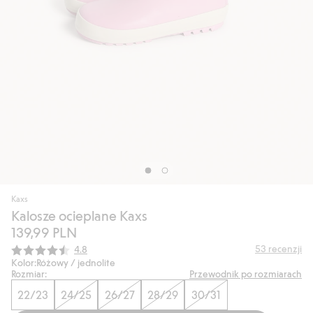
Kaxs
Kalosze ocieplane Kaxs
139,99 PLN
Średnia ocena:
53
recenzji
4.8
Kolor:
Różowy / jednolite
Rozmiar:
Przewodnik po rozmiarach
22/23
24/25
26/27
28/29
30/31