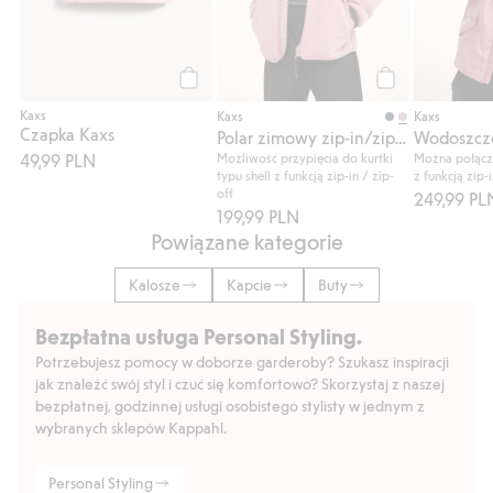
Kup
Kup
Kaxs
Kaxs
Kaxs
Czapka Kaxs
Polar zimowy zip-in/zip-off Kaxs
49,99 PLN
Możliwość przypięcia do kurtki
Można połącz
typu shell z funkcją zip-in / zip-
z funkcją zip-i
off
249,99 PL
199,99 PLN
Powiązane kategorie
Kalosze
Kapcie
Buty
Bezpłatna usługa Personal Styling.
Potrzebujesz pomocy w doborze garderoby? Szukasz inspiracji
jak znaleźć swój styl i czuć się komfortowo? Skorzystaj z naszej
bezpłatnej, godzinnej usługi osobistego stylisty w jednym z
wybranych sklepów Kappahl.
Personal Styling