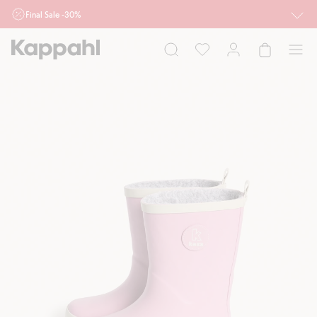
Final Sale -30%
Ważne przy zakupie min. 2 sztuk produktów włączonych w ofertę, również z
działu outlet do 10.8 w sklepach Kappahl i Newbie oraz na kappahl.com. Ofert
nie łączymy
Kobieta
Mężczyzna
Dziecko
Niemowlę
Newbie