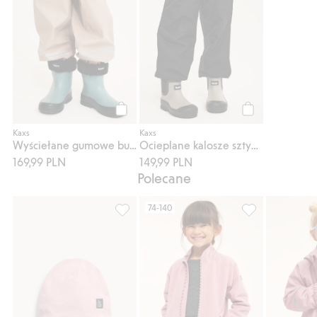
Kup
Kup
Kaxs
Kaxs
Wyściełane gumowe buty z wewnętrzną skarpetą
Ocieplane kalosze sztyblety Kaxs
169,99 PLN
149,99 PLN
Polecane
74-140
Czapka Kaxs, Dodaj do listy ulubione
Polar zimowy zip