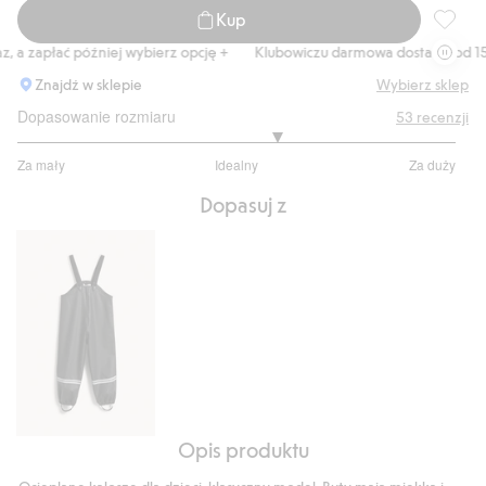
Kup
Kalosze
a zapłać później wybierz opcję +
Klubowiczu darmowa dostawa od 150 z
Znajdź w sklepie
Wybierz sklep
Dopasowanie rozmiaru
53
recenzji
3.36734693877551
Za mały
Idealny
Za duży
na
Na
5
Dopasuj z
podstawie
49
głosów
Opis produktu
Spodnie
przeciwdeszczowe