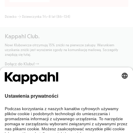
Dziecko
Dziewczynka 1½–8 lat (86–134)
Kappahl Club.
Nowi Klubowicze otrzymują 15% zniżki na pierwsze zakupy. Warunkiem
uzyskania zniżki jest wyrażenie zgody na komunikację mailową. Szczegóły
znajdują się tutaj.
Dołącz do Klubu!
Potrzebujesz pomocy?