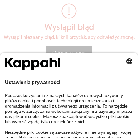
Wystąpił błąd
Wystąpił nieznany błąd, kliknij przycisk, aby odświeżyć stronę.
Odśwież stronę