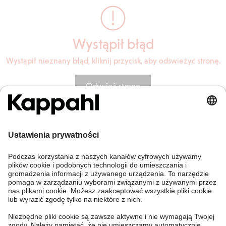
Wystąpił błąd
Wystąpił nieznany błąd, kliknij przycisk, aby odświeżyć stronę.
Odśwież stronę