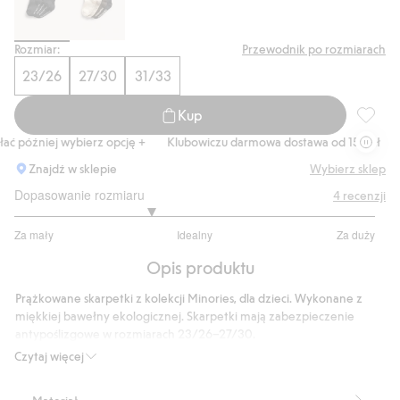
Rozmiar:
Przewodnik po rozmiarach
23/26
27/30
31/33
Kup
Prążkow
ć później wybierz opcję +
Klubowiczu darmowa dostawa od 150 zł
Ku
Znajdź w sklepie
Wybierz sklep
Dopasowanie rozmiaru
4
recenzji
2.5
Za mały
Idealny
Za duży
na
Na
5
Opis produktu
podstawie
4
Prążkowane skarpetki z kolekcji Minories, dla dzieci. Wykonane z
głosów
miękkiej bawełny ekologicznej. Skarpetki mają zabezpieczenie
antypoślizgowe w rozmiarach 23/26–27/30.
Numer artykułu
:
915561
Czytaj więcej