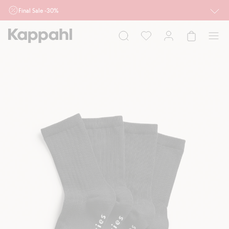
Final Sale -30%
Ważne przy zakupie min. 2 sztuk produktów włączonych w ofertę, również z
działu outlet do 10.8 w sklepach Kappahl i Newbie oraz na kappahl.com. Ofert
nie łączymy
Kobieta
Mężczyzna
Dziecko
Niemowlę
Newbie