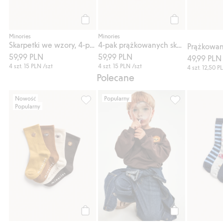
Kup
Kup
Minories
Minories
Skarpetki we wzory, 4-pak
4-pak prążkowanych skarpetek
59,99 PLN
59,99 PLN
49,99 PLN
4 szt.
15 PLN
/szt
4 szt.
15 PLN
/szt
4 szt.
12,50 P
Polecane
Nowość
Popularny
Popularny
4-pak prążkowanych skarpetek, Dodaj do l
Bluza z haftowa
Kup
Kup