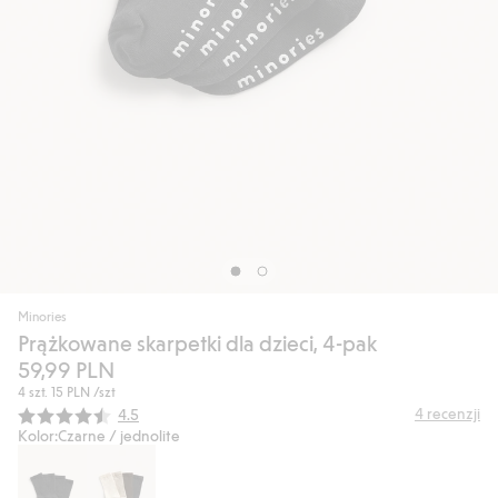
Minories
Prążkowane skarpetki dla dzieci, 4-pak
59,99 PLN
4 szt.
15 PLN
/szt
Średnia ocena:
4
recenzji
4.5
Kolor:
Czarne / jednolite