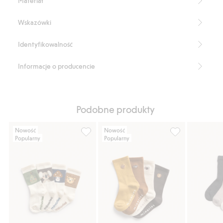
Materiał
Wskazówki
Identyfikowalność
Informacje o producencie
Podobne produkty
Nowość
Nowość
Popularny
Popularny
Skarpetki we wzory, 4-pak, Dodaj do listy 
4-pak prążkowan