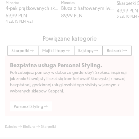
Minories
Minories
4-pak prążkowanych skarpetek
Bluza z haftowanym lwem
49,99 PLN
59,99 PLN
89,99 PLN
5 szt.
10 PLN
/
4 szt.
15 PLN
/szt
Powiązane kategorie
Skarpetki
Majtki i topy
Rajstopy
Bokserki
Bezpłatna usługa Personal Styling.
Potrzebujesz pomocy w doborze garderoby? Szukasz inspiracji
jak znaleźć swój styl i czuć się komfortowo? Skorzystaj z naszej
bezpłatnej, godzinnej usługi osobistego stylisty w jednym z
wybranych sklepów Kappahl.
Personal Styling
Dziecko
Bielizna
Skarpetki