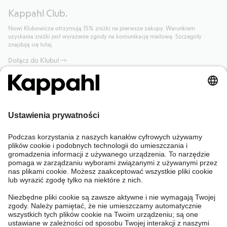
Kappahl Club.
Nowi Klubowicze otrzymują 15% zniżki na pierwsze zakupy. Warunkiem
uzyskania zniżki jest wyrażenie zgody na komunikację mailową. Szczegóły
znajdują się tutaj.
Dołącz do Klubu!
Potrzebujesz pomocy?
Sklep internetowy
Kappahl Club
Częste pytania
Mój profil
O nas
Twoje zamówienie