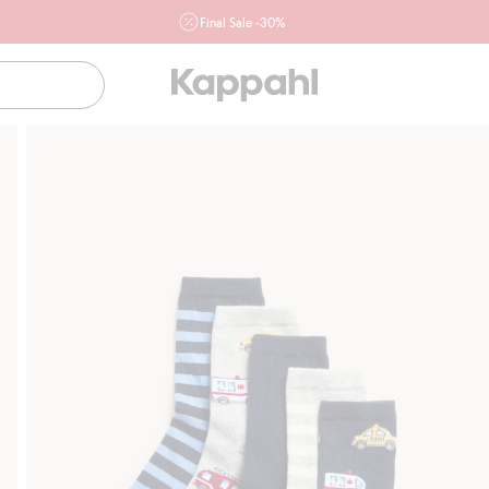
Final Sale -30%
Ważne przy zakupie min. 2 sztuk produktów włączonych w
ofertę, również z działu outlet do 10.8 w sklepach Kappahl i
Newbie oraz na kappahl.com. Ofert nie łączymy
Kobieta
Mężczyzna
Dziecko
Niemowlę
Newbie