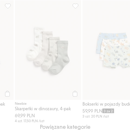
aj do listy ulubione
Bokserki w samochody, 3-pak, Dodaj do listy ulubione
Skarpetki w dinozaury, 4-pak,
Kup
Kup
pak
Newbie
Skarpetki w dinozaury, 4-pak
59,99 PLN
3 za 2
69,99 PLN
3 szt.
20 PLN
/szt
4 szt.
17,50 PLN
/szt
Powiązane kategorie