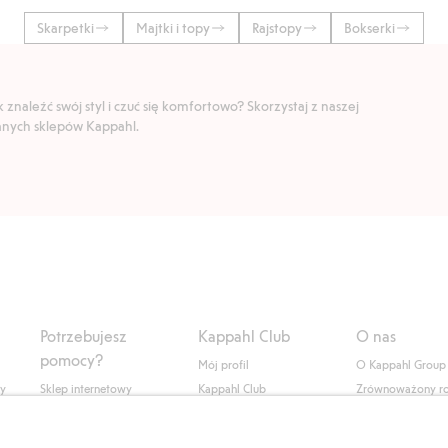
Skarpetki
Majtki i topy
Rajstopy
Bokserki
znaleźć swój styl i czuć się komfortowo? Skorzystaj z naszej
ranych sklepów Kappahl.
Potrzebujesz
Kappahl Club
O nas
pomocy?
Mój profil
O Kappahl Group
ły
Sklep internetowy
Kappahl Club
Zrównoważony r
Częste pytania
Warunki członkostwa
Praca u nas
Twoje zamówienie
Prasa i aktualnośc