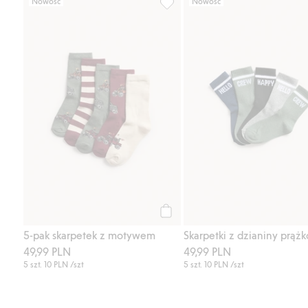
Nowość
Nowość
5-pak skarpetek z motywem, Dod
Kup
5-pak skarpetek z motywem
49,99 PLN
49,99 PLN
5 szt.
10 PLN
/szt
5 szt.
10 PLN
/szt