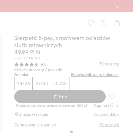
Skarpetki 5-pak, z motywem pojazdów
służb ratowniczych
49,99 PLN
5 szt.
10 PLN
/szt
Średnia ocena:
79
recenzji
4.8
Kolor:
Jasnoszary / pojazdy
Rozmiar:
Przewodnik po rozmiarach
23/26
27/30
31/33
Kup
Skarpetki 5
Klubowiczu darmowa dostawa od 150 zł
Kup teraz, a zapłać później
Znajdź w sklepie
Wybierz sklep
Dopasowanie rozmiaru
79
recenzji