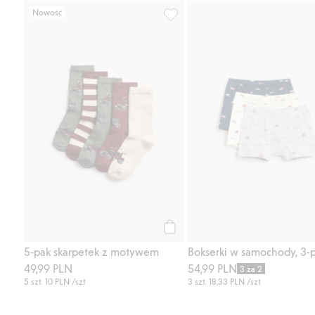
Nowość
5-pak skarpetek z motywem, Dod
Kup
5-pak skarpetek z motywem
Bokserki w samochody, 3-
49,99 PLN
54,99 PLN
3 za 2
5 szt.
10 PLN
/szt
3 szt.
18,33 PLN
/szt