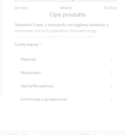
3.272727272727272
Za mały
Idealny
Za duży
na
Na
Opis produktu
5
podstawie
Skarpetki 5-pak, z mieszanki rozciągliwej bawełny, z
66
motywem różnych pojazdów. Skarpetki mają
głosów
zabezpieczenie antypoślizgowe pod spodem w
rozmiarach 23/26-27/30. Dwie pary w paski, jedna
Czytaj więcej
jednokolorowa oraz dwie pary w pojazdy ratownicze,
takie jak karetka, wóz strażacki i radiowóz.
Materiał
Numer artykułu
:
862060
Wskazówki
Identyfikowalność
Informacje o producencie