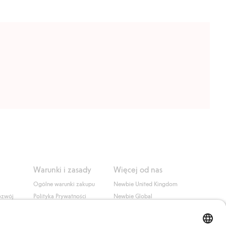
Warunki i zasady
Więcej od nas
Ogólne warunki zakupu
Newbie United Kingdom
ozwój
Polityka Prywatności
Newbie Global
Polityka plików cookie
Affiliate
i
Warunki #YesKappahl