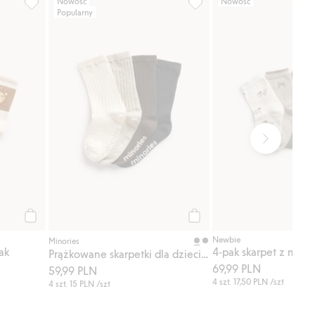
Nowość
Nowość
Popularny
e
, Dodaj do listy ulubione
Skarpetki we wzory, 4-pak, Dodaj do listy ulubione
Prążkowane skarpetki dla dz
Kup
Kup
Newbie
Minories
ak
Prążkowane skarpetki dla dzieci, 4-pak
69,99 PLN
59,99 PLN
4 szt.
17,50 PLN
/szt
4 szt.
15 PLN
/szt