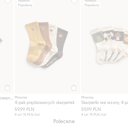
Nowość
Nowość
Popularny
Popularny
aj do listy ulubione
Skarpetki z dzianiny prążkowanej, 5-pak, Dodaj do listy ulubion
4-pak prążkowanych skarpetek
Kup
Kup
Skarpetki z dzianiny prążkowanej, 5-pak
Minories
Minories
4-pak prążkowanych skarpetek
Skarpetki we wzory, 4-p
59,99 PLN
59,99 PLN
4 szt.
15 PLN
/szt
4 szt.
15 PLN
/szt
Polecane