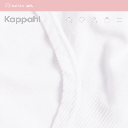
Final Sale -30%
Ważne przy zakupie min. 2 sztuk produktów włączonych w ofertę, również z
działu outlet do 10.8 w sklepach Kappahl i Newbie oraz na kappahl.com. Ofert
nie łączymy
Kobieta
Mężczyzna
Dziecko
Niemowlę
Newbie