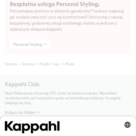
Bezpłatna usługa Personal Styling.
Potrzebujesz pomocy w doborze garderoby? Szukasz inspiracji
jak znaleźć swój styl i czuć się komfortowo? Skorzystaj z naszej
bezpłatnej, godzinnej usługi osobistego stylisty w jednym z
wybranych sklepów Kappahl.
Personal Styling
Dziecko
Bielizna
Majtki i topy
Majtki
Kappahl Club.
Nowi Klubowicze otrzymują 15% zniżki na pierwsze zakupy. Warunkiem
uzyskania zniżki jest wyrażenie zgody na komunikację mailową. Szczegóły
znajdują się tutaj.
Dołącz do Klubu!