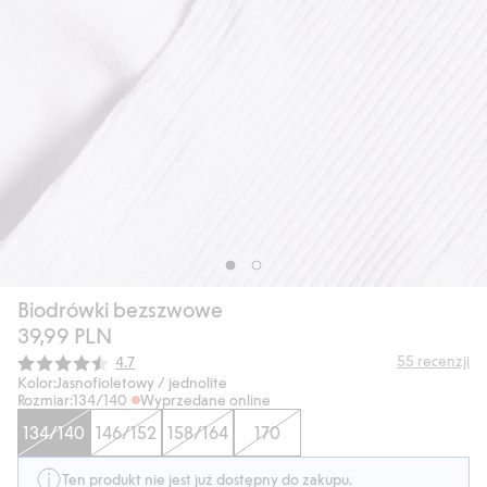
Biodrówki bezszwowe
39,99 PLN
Średnia ocena:
55
recenzji
4.7
Kolor:
Jasnofioletowy / jednolite
Rozmiar:
134/140
Wyprzedane online
134/140
146/152
158/164
170
Ten produkt nie jest już dostępny do zakupu.