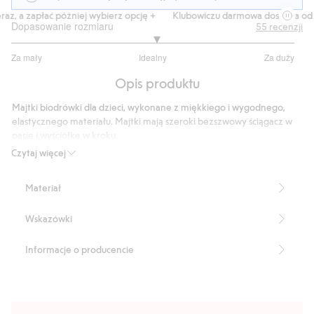
, a zapłać później wybierz opcję +
Klubowiczu darmowa dostawa od 150
Dopasowanie rozmiaru
55
recenzji
3.05
Za mały
Idealny
Za duży
na
Na
5
Opis produktu
podstawie
40
Majtki biodrówki dla dzieci, wykonane z miękkiego i wygodnego,
głosów
elastycznego materiału. Majtki mają szeroki bezszwowy ściągacz w
pasie i wyściółkę w kroku.
Produkt zawiera 51% poliamidu z odzysku.
Czytaj więcej
Numer artykułu
:
485789
Recycle polyamide
Materiał
Wskazówki
Informacje o producencie