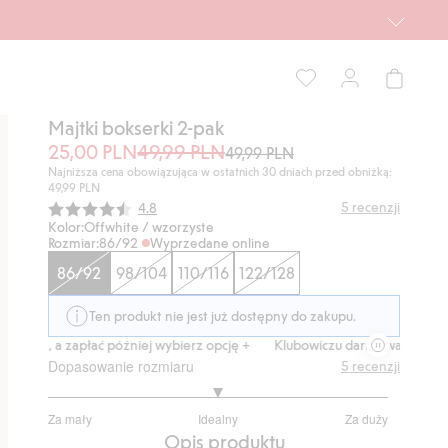
Majtki bokserki 2-pak
25,00 PLN
49,99 PLN
49,99 PLN
Najniższa cena obowiązująca w ostatnich 30 dniach przed obniżką:
49,99 PLN
Średnia ocena:
5
recenzji
4.8
Kolor:
Offwhite / wzorzyste
Rozmiar:
86/92
Wyprzedane online
86/92
98/104
110/116
122/128
Ten produkt nie jest już dostępny do zakupu.
eraz, a zapłać później wybierz opcję +
Klubowiczu darmowa dostawa od
Dopasowanie rozmiaru
5
recenzji
3
Za mały
Idealny
Za duży
na
Na
Opis produktu
5