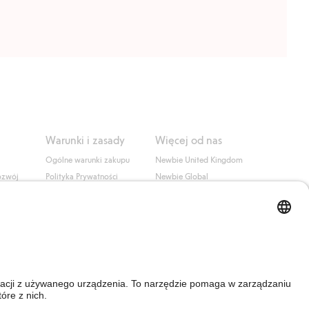
Warunki i zasady
Więcej od nas
Ogólne warunki zakupu
Newbie United Kingdom
ozwój
Polityka Prywatności
Newbie Global
Polityka plików cookie
Affiliate
i
Warunki #YesKappahl
#YesNewbie
wa