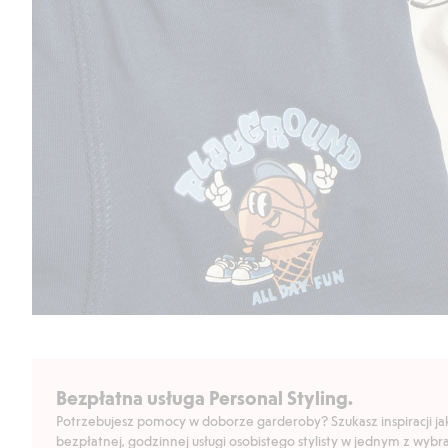
Bezpłatna usługa Personal Styling.
Potrzebujesz pomocy w doborze garderoby? Szukasz inspiracji jak 
bezpłatnej, godzinnej usługi osobistego stylisty w jednym z wyb