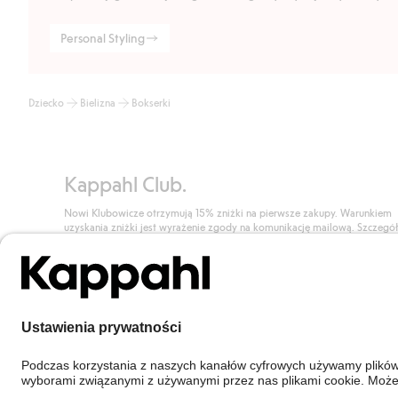
Personal Styling
Dziecko
Bielizna
Bokserki
Kappahl Club.
Nowi Klubowicze otrzymują 15% zniżki na pierwsze zakupy. Warunkiem
uzyskania zniżki jest wyrażenie zgody na komunikację mailową. Szczegó
znajdują się tutaj.
Dołącz do Klubu!