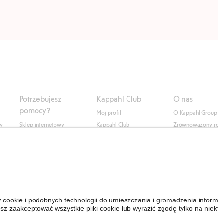
Potrzebujesz
Kappahl Club
O nas
pomocy?
Mój profil
O Kappahl Group
ły
Sklep internetowy
Kappahl Club
Zrównoważony r
Częste pytania
Warunki członkostwa
Praca u nas
Twoje zamówienie
Prasa i aktualnośc
Skontaktuj się z nami
Dostępność cyfro
Znajdź sklep
Sprawdź saldo karty
upominkowej
Personal Styling
Odstąp od umowy