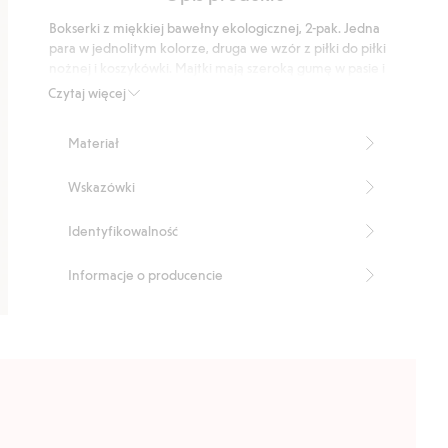
podstawie
Bokserki z miękkiej bawełny ekologicznej, 2-pak. Jedna
5
para w jednolitym kolorze, druga we wzór z piłki do piłki
głosów
nożnej i koszykówki. Majtki mają szeroką gumę w pasie i
wyściółkę z przodu.
Czytaj więcej
Produkt zawiera 95% bawełny ekologicznej.
Numer artykułu
:
845636
Materiał
Organic Cotton
Wskazówki
Identyfikowalność
Informacje o producencie