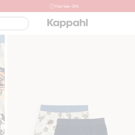
Final Sale -30%
Ważne przy zakupie min. 2 sztuk produktów włączonych w
ofertę, również z działu outlet do 10.8 w sklepach Kappahl i
Newbie oraz na kappahl.com. Ofert nie łączymy
Kobieta
Mężczyzna
Dziecko
Niemowlę
Newbie
Klubowiczu darmowa dostawa od 150 zł
Kup t