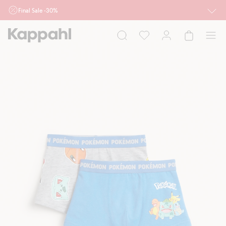
Final Sale -30%
Ważne przy zakupie min. 2 sztuk produktów włączonych w ofertę, również z
działu outlet do 10.8 w sklepach Kappahl i Newbie oraz na kappahl.com. Ofert
nie łączymy
Kobieta
Mężczyzna
Dziecko
Niemowlę
Newbie