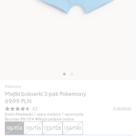
Pokémony
Majtki bokserki 2-pak Pokemony
69,99 PLN
Średnia ocena:
6
recenzji
4.7
Kolor:
Niebieski / szary melanż / wzorzyste
Rozmiar:
98/104
Wyprzedane online
98/104
110/116
122/128
134/140