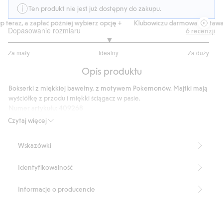
Ten produkt nie jest już dostępny do zakupu.
teraz, a zapłać później wybierz opcję +
Klubowiczu darmowa dostawa o
Dopasowanie rozmiaru
6
recenzji
3
Za mały
Idealny
Za duży
na
Na
5
Opis produktu
podstawie
6
Bokserki z miękkiej bawełny, z motywem Pokemonów. Majtki mają
głosów
wyściółkę z przodu i miękki ściągacz w pasie.
Numer artykułu
:
409268
Czytaj więcej
Wskazówki
Identyfikowalność
Informacje o producencie