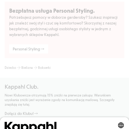
Bezpłatna usługa Personal Styling.
Potrzebujesz pomocy w doborze garderoby? Szukasz inspiracji
jak znaleźć swój styl i czuć się komfortowo? Skorzystaj z naszej
bezpłatnej, godzinnej usługi osobistego stylisty w jednym z
wybranych sklepów Kappahl.
Personal Styling
Dziecko
Bielizna
Bokserki
Kappahl Club.
Nowi Klubowicze otrzymują 15% zniżki na pierwsze zakupy. Warunkiem
uzyskania zniżki jest wyrażenie zgody na komunikację mailową. Szczegóły
znajdują się tutaj.
Dołącz do Klubu!