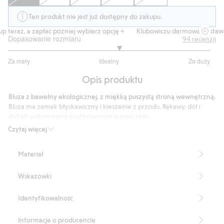
Ten produkt nie jest już dostępny do zakupu.
teraz, a zapłać później wybierz opcję +
Klubowiczu darmowa dostawa o
Dopasowanie rozmiaru
94
recenzji
3.197183098591549
Za mały
Idealny
Za duży
na
Na
5
Opis produktu
podstawie
71
Bluza z bawełny ekologicznej, z miękką puszystą stroną wewnętrzną.
głosów
Bluza ma zamek błyskawiczny i kieszenie z przodu. Rękawy, dół i
dekolt wykończone prążkowanym ściągaczem.
Produkt zawiera 100% bawełny ekologicznej.
Czytaj więcej
Numer artykułu
:
450494
Made with organic cotton - GOTS
Materiał
Wskazówki
Identyfikowalność
Informacje o producencie