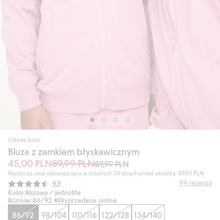
Odzież basic
Bluza z zamkiem błyskawicznym
45,00 PLN
89,99 PLN
89,99 PLN
Najniższa cena obowiązująca w ostatnich 30 dniach przed obniżką: 89,99 PLN
Średnia ocena:
94
recenzji
4.9
Kolor:
Różowy / jednolite
Rozmiar:
86/92
Wyprzedane online
86/92
98/104
110/116
122/128
134/140