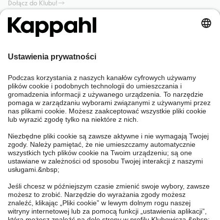
Dołącz do Klubu!
Potrzebujesz pomocy?
Sklep internetowy
Kappahl Club
Częste pytania
Mój profil
O nas
Twoje zamówienie
Kappahl Club
O Kappahl Group
Warunki i zasady
Skontaktuj się z nami
Warunki członkostwa
Zrównoważony rozwój
Ogólne warunki zakupu
Więcej od nas
Znajdź sklep
Praca u nas
Polityka Prywatności