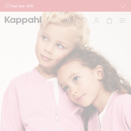
Final Sale -30%
Ważne przy zakupie min. 2 sztuk produktów włączonych w ofertę, również z
działu outlet do 10.8 w sklepach Kappahl i Newbie oraz na kappahl.com. Ofert
nie łączymy
Kobieta
Mężczyzna
Dziecko
Niemowlę
Newbie