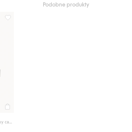
Podobne produkty
Regulowany pasek z tkaniny canvas, Dodaj do listy ulubione
Kup
Regulowany pasek z tkaniny canvas