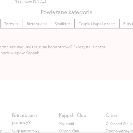
3 szt.
16,66 PLN
/szt
Powiązane kategorie
Torby
Biżuteria
Szaliki
Czapki i kapelusze
Buty 
znaleźć swój styl i czuć się komfortowo? Skorzystaj z naszej
ranych sklepów Kappahl.
Potrzebujesz
Kappahl Club
O nas
pomocy?
Mój profil
O Kappahl Group
ły
Sklep internetowy
Kappahl Club
Zrównoważony r