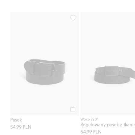
Pasek, Dodaj do listy ulubione
Kup
Pasek
Woxo 720°
54,99 PLN
54,99 PLN