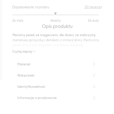
Dopasowanie rozmiaru
20
recenzji
3
Za mały
Idealny
Za duży
na
Na
Opis produktu
5
podstawie
Pleciony pasek ze ściągaczem, dla dzieci, ze srebrzystą
14
metalową sprzączką i detalami z imitacji skóry. Elastyczny
głosów
pasek, który jest wygodny i ma łatwą regulację.
Produkt zawiera 99% poliestru z odzysku.
Czytaj więcej
Numer artykułu
:
426536
Recycled Polyester
Materiał
Wskazówki
Identyfikowalność
Informacje o producencie