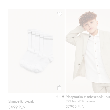
Skarpetki 5-pak, Dodaj do listy 
Kup
Marynarka z mieszanki lnu
Skarpetki 5-pak
55% len i 45% bawełna
279,99 PLN
54,99 PLN