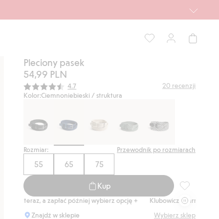
Pleciony pasek
54,99 PLN
Średnia ocena:
20
recenzji
4.7
Kolor:
Ciemnoniebieski / struktura
Rozmiar:
Przewodnik po rozmiarach
55
65
75
Kup
Pleciony pas
Kup teraz, a zapłać później wybierz opcję +
Klubowiczu darmowa dostaw
Znajdź w sklepie
Wybierz sklep