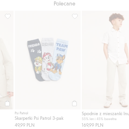
Polecane
ulubione
Marynarka z mieszanki lnu, Dodaj do listy ulubione
Skarpetki Psi Patrol 3-pak, Do
Kup
Kup
Spodnie z mieszanki ln
Psi Patrol
Skarpetki Psi Patrol 3-pak
55% len i 45% bawełna
49,99 PLN
169,99 PLN