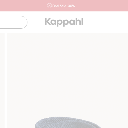
Final Sale -30%
Ważne przy zakupie min. 2 sztuk produktów włączonych w
ofertę, również z działu outlet do 10.8 w sklepach Kappahl i
Newbie oraz na kappahl.com. Ofert nie łączymy
Kobieta
Mężczyzna
Dziecko
Niemowlę
Newbie
Klubowiczu darmowa dostawa od 150 zł