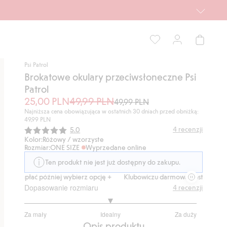
Psi Patrol
Brokatowe okulary przeciwsłoneczne Psi
Patrol
25,00 PLN
49,99 PLN
49,99 PLN
Najniższa cena obowiązująca w ostatnich 30 dniach przed obniżką:
49,99 PLN
Średnia ocena:
4
recenzji
5.0
Kolor:
Różowy / wzorzyste
Rozmiar:
ONE SIZE
Wyprzedane online
Ten produkt nie jest już dostępny do zakupu.
 a zapłać później wybierz opcję +
Klubowiczu darmowa dostawa od 150 
Dopasowanie rozmiaru
4
recenzji
3
Za mały
Idealny
Za duży
na
Na
Opis produktu