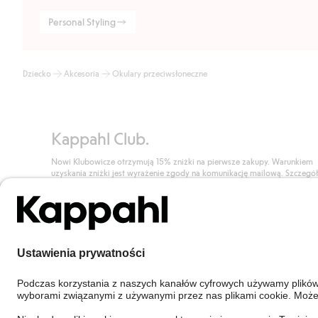
Personal Styling
Dziecko
Akcesoria
Okulary przeciwsłoneczne
Kappahl Club.
Nowi Klubowicze otrzymują 15% zniżki na pierwsze zakupy. Warunkiem
uzyskania zniżki jest wyrażenie zgody na komunikację mailową. Szczegó
znajdują się tutaj.
Dołącz do Klubu!