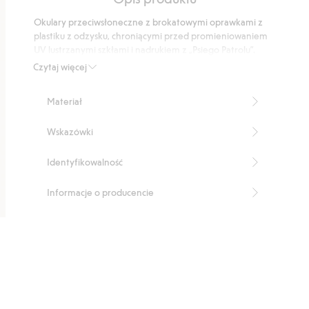
5
podstawie
Okulary przeciwsłoneczne z brokatowymi oprawkami z
4
plastiku z odzysku, chroniącymi przed promieniowaniem
głosów
UV lustrzanymi szkłami i nadrukiem z „Psiego Patrolu”.
Przeznaczony dla dzieci w wieku od 3 do 8 lat
Czytaj więcej
Produkt zawiera 100% tworzywa sztucznego z
odzysku.
Materiał
Numer artykułu
:
861310
Recycled plastic
Wskazówki
Identyfikowalność
Informacje o producencie