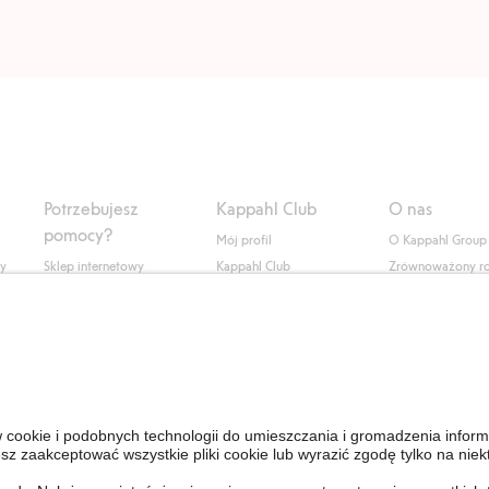
Potrzebujesz
Kappahl Club
O nas
pomocy?
Mój profil
O Kappahl Group
ły
Sklep internetowy
Kappahl Club
Zrównoważony r
Częste pytania
Warunki członkostwa
Praca u nas
Twoje zamówienie
Prasa i aktualnośc
Skontaktuj się z nami
Dostępność cyfro
Znajdź sklep
Sprawdź saldo karty
upominkowej
Personal Styling
Odstąp od umowy