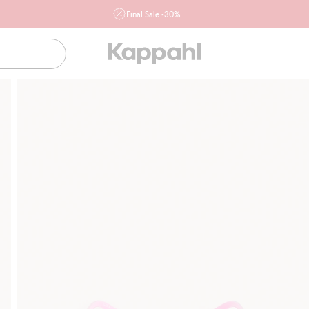
Final Sale -30%
Ważne przy zakupie min. 2 sztuk produktów włączonych w
ofertę, również z działu outlet do 10.8 w sklepach Kappahl i
Newbie oraz na kappahl.com. Ofert nie łączymy
Kobieta
Mężczyzna
Dziecko
Niemowlę
Newbie
Klubowiczu darmowa dostawa od 150 zł
Kup teraz,