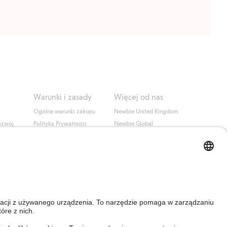
Warunki i zasady
Więcej od nas
Ogólne warunki zakupu
Newbie United Kingdom
ozwój
Polityka Prywatności
Newbie Global
Polityka plików cookie
Affiliate
i
Warunki #YesKappahl
#YesNewbie
wa