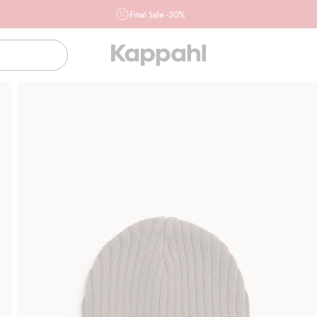
Final Sale -30%
Ważne przy zakupie min. 2 sztuk produktów włączonych w
ofertę, również z działu outlet do 10.8 w sklepach Kappahl i
Newbie oraz na kappahl.com. Ofert nie łączymy
Kobieta
Mężczyzna
Dziecko
Niemowlę
Newbie
Klubowiczu darmowa dostawa od 150 zł