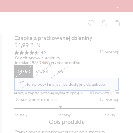
Czapka z prążkowanej dzianiny
54,99 PLN
Średnia ocena:
15
recenzji
4.9
Kolor:
Brązowy / struktura
Rozmiar:
48/50
Wyprzedane online
48/50
52/54
56
Ten produkt nie jest już dostępny do zakupu.
Kup teraz, a zapłać później wybierz opcję +
Klubowiczu darmowa dosta
Dopasowanie rozmiaru
15
recenzji
2.833333333333333
Za mały
Idealny
Za duży
na
Na
Opis produktu
5
podstawie
Czapka beanie z prążkowanej dzianiny, z szerokim