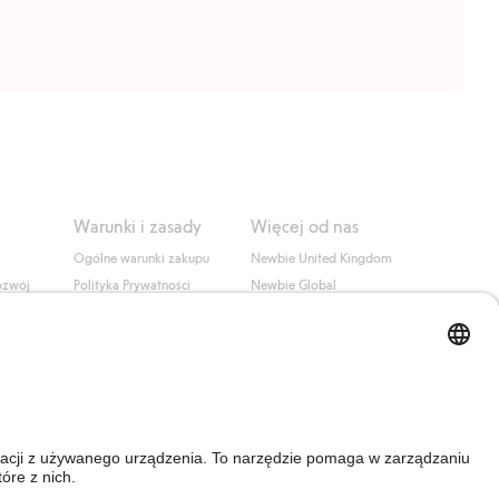
Warunki i zasady
Więcej od nas
Ogólne warunki zakupu
Newbie United Kingdom
ozwój
Polityka Prywatności
Newbie Global
Polityka plików cookie
Affiliate
i
Warunki #YesKappahl
#YesNewbie
wa