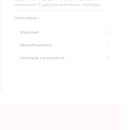
12
wywinięciem. Czapka jest wykonana z miękkiego,
głosów
rozciągliwego materiału zapewniającego wygodne i
elastyczne dopasowanie.
Czytaj więcej
Numer artykułu
:
471417
Wskazówki
Identyfikowalność
Informacje o producencie