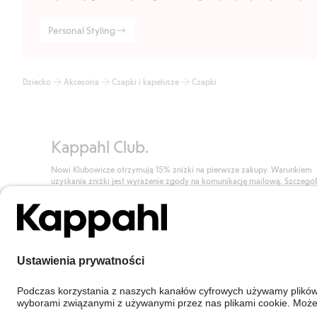
Personal Styling
Dziecko
Akcesoria
Czapki i kapelusze
Czapki
Kappahl Club.
Nowi Klubowicze otrzymują 15% zniżki na pierwsze zakupy. Warunkiem
uzyskania zniżki jest wyrażenie zgody na komunikację mailową. Szczegó
znajdują się tutaj.
Dołącz do Klubu!