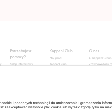
Potrzebujesz
Kappahl Club
O nas
pomocy?
Mój profil
O Kappahl Group
ły
Sklep internetowy
Kappahl Club
Zrównoważony r
Częste pytania
Warunki członkostwa
Praca u nas
Twoje zamówienie
Prasa i aktualnośc
Skontaktuj się z nami
Dostępność cyfro
Znajdź sklep
Sprawdź saldo karty
upominkowej
Personal Styling
Odstąp od umowy