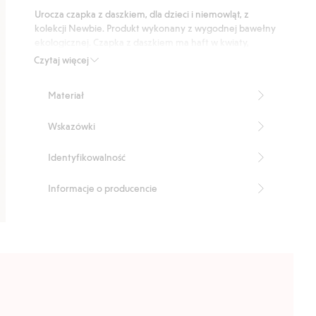
podstawie
Urocza czapka z daszkiem, dla dzieci i niemowląt, z
18
kolekcji Newbie. Produkt wykonany z wygodnej bawełny
głosów
ekologicznej. Czapka z daszkiem ma haft w kwiaty,
ozdobną kokardę i regulowaną sprzączkę z tyłu.
Czytaj więcej
Produkt zawiera 100% bawełny ekologicznej.
Numer artykułu
:
440966
Materiał
Organic Cotton
Wskazówki
Identyfikowalność
Informacje o producencie