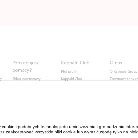
Potrzebujesz
Kappahl Club
O nas
pomocy?
Mój profil
O Kappahl Group
ły
Sklep internetowy
Kappahl Club
Zrównoważony r
Częste pytania
Warunki członkostwa
Praca u nas
Twoje zamówienie
Prasa i aktualnośc
Skontaktuj się z nami
Dostępność cyfro
Znajdź sklep
Sprawdź saldo karty
upominkowej
Personal Styling
Odstąp od umowy