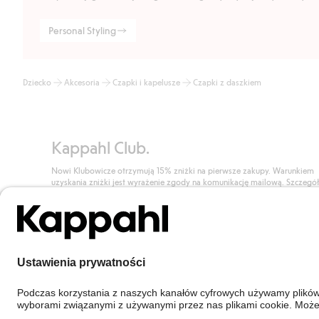
Personal Styling
Dziecko
Akcesoria
Czapki i kapelusze
Czapki z daszkiem
Kappahl Club.
Nowi Klubowicze otrzymują 15% zniżki na pierwsze zakupy. Warunkiem
uzyskania zniżki jest wyrażenie zgody na komunikację mailową. Szczegó
znajdują się tutaj.
Dołącz do Klubu!