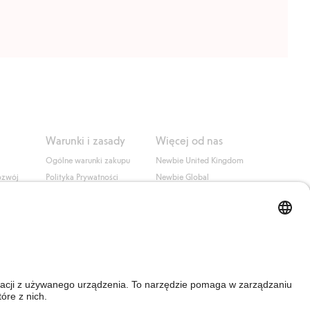
Warunki i zasady
Więcej od nas
Ogólne warunki zakupu
Newbie United Kingdom
ozwój
Polityka Prywatności
Newbie Global
Polityka plików cookie
Affiliate
i
Warunki #YesKappahl
#YesNewbie
wa