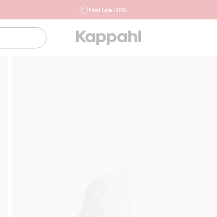
Final Sale -30%
Ważne przy zakupie min. 2 sztuk produktów włączonych w
ofertę, również z działu outlet do 10.8 w sklepach Kappahl i
Newbie oraz na kappahl.com. Ofert nie łączymy
Kobieta
Mężczyzna
Dziecko
Niemowlę
Newbie
Klubowiczu darmowa dostawa od 150 zł
K