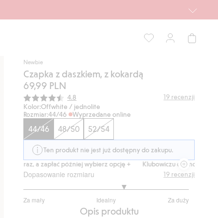
Newbie
Czapka z daszkiem, z kokardą
69,99 PLN
Średnia ocena:
19
recenzji
4.8
Kolor:
Offwhite / jednolite
Rozmiar:
44/46
Wyprzedane online
44/46
48/50
52/54
Ten produkt nie jest już dostępny do zakupu.
up teraz, a zapłać później wybierz opcję +
Klubowiczu darmowa dostawa
Dopasowanie rozmiaru
19
recenzji
3.444444444444444
Za mały
Idealny
Za duży
na
Na
Opis produktu
5