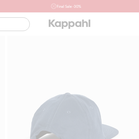
Final Sale -30%
Ważne przy zakupie min. 2 sztuk produktów włączonych w
ofertę, również z działu outlet do 10.8 w sklepach Kappahl i
Newbie oraz na kappahl.com. Ofert nie łączymy
Kobieta
Mężczyzna
Dziecko
Niemowlę
Newbie
Klubowiczu darmowa dostawa od 150 zł