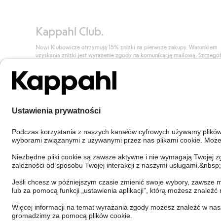
Kappahl Club.
Nowi Klubowicze otrzymują 15% zniżki na pierwsze zakupy. Warunkiem
uzyskania zniżki jest wyrażenie zgody na komunikację mailową. Szczegó
znajdują się tutaj.
Dołącz do Klubu!
Poland
Zmień kraj
Cookies