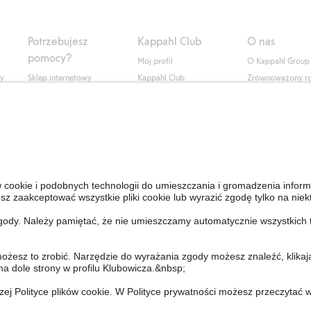
Potrzebujesz
Kappahl Club
O nas
pomocy?
Mój profil
O Kappahl Group
ły
Sklep internetowy
Kappahl Club
Zrównoważony r
Częste pytania
Warunki członkostwa
Praca u nas
Twoje zamówienie
Prasa i aktualnośc
Skontaktuj się z nami
Dostępność cyfro
Znajdź sklep
Sprawdź saldo karty
upominkowej
Personal Styling
Odstąp od umowy