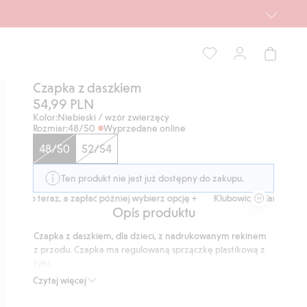
Czapka z daszkiem
54,99 PLN
Kolor:
Niebieski / wzór zwierzęcy
Rozmiar:
48/50
Wyprzedane online
48/50
52/54
Ten produkt nie jest już dostępny do zakupu.
Kup teraz, a zapłać później wybierz opcję +
Klubowiczu darmowa dos
Opis produktu
Czapka z daszkiem, dla dzieci, z nadrukowanym rekinem
z przodu. Czapka ma regulowaną sprzączkę plastikową z
tyłu.
Numer artykułu
:
322503
Czytaj więcej