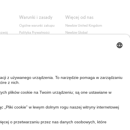
Warunki i zasady
Więcej od nas
Ogólne warunki zakupu
Newbie United Kingdom
ozwój
Polityka Prywatności
Newbie Global
Polityka plików cookie
Affiliate
i
Warunki #YesKappahl
#YesNewbie
wa