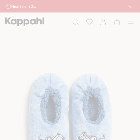
Final Sale -30%
Ważne przy zakupie min. 2 sztuk produktów włączonych w ofertę, również z
działu outlet do 10.8 w sklepach Kappahl i Newbie oraz na kappahl.com. Ofert
nie łączymy
Kobieta
Mężczyzna
Dziecko
Niemowlę
Newbie