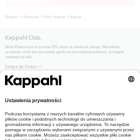
Dziecko
Akcesoria
Buty i kapcie
Kapcie
Kappahl Club.
Nowi Klubowicze otrzymują 15% zniżki na pierwsze zakupy. Warunkiem
uzyskania zniżki jest wyrażenie zgody na komunikację mailową. Szczegóły
znajdują się tutaj.
Dołącz do Klubu!
Potrzebujesz pomocy?