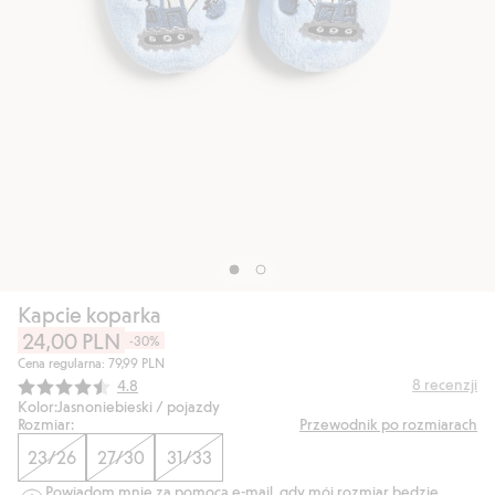
Kapcie koparka
24,00 PLN
-30%
Cena regularna: 79,99 PLN
Średnia ocena:
8
recenzji
4.8
Kolor:
Jasnoniebieski / pojazdy
Rozmiar:
Przewodnik po rozmiarach
23/26
27/30
31/33
Powiadom mnie za pomocą e-mail, gdy mój rozmiar będzie