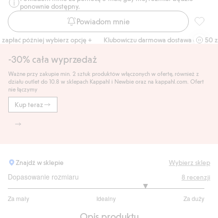
ponownie dostępny.
Powiadom mnie
Kapcie 
apłać później wybierz opcję +
Klubowiczu darmowa dostawa od 150 zł
-30% cała wyprzedaż
Ważne przy zakupie min. 2 sztuk produktów włączonych w ofertę, również z
działu outlet do 10.8 w sklepach Kappahl i Newbie oraz na kappahl.com. Ofert
nie łączymy
Kup teraz
Znajdź w sklepie
Wybierz sklep
Dopasowanie rozmiaru
8
recenzji
3.8
Za mały
Idealny
Za duży
na
Na
5
Opis produktu