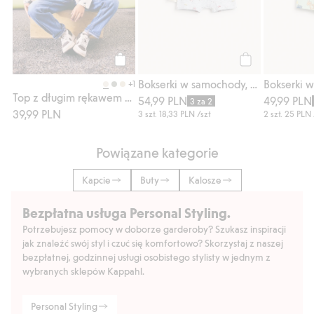
Kup
Kup
Bokserki w samochody, 3-pak
+1
Top z długim rękawem z samochodami
54,99 PLN
49,99 PLN
3 za 2
39,99 PLN
3 szt.
18,33 PLN
/szt
2 szt.
25 PLN
Powiązane kategorie
Kapcie
Buty
Kalosze
Bezpłatna usługa Personal Styling.
Potrzebujesz pomocy w doborze garderoby? Szukasz inspiracji
jak znaleźć swój styl i czuć się komfortowo? Skorzystaj z naszej
bezpłatnej, godzinnej usługi osobistego stylisty w jednym z
wybranych sklepów Kappahl.
Personal Styling