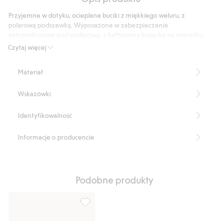
podstawie
5
Przyjemne w dotyku, ocieplane buciki z miękkiego weluru, z
głosów
polarową podszewką. Wyposażone w zabezpieczenie
antypoślizgowe pod podeszwą, z haftowaną koparką na wierzchu.
Produkt zawiera 100% poliestru z odzysku.
Czytaj więcej
Numer artykułu
:
494997
Recycled Polyester
Materiał
Wskazówki
Identyfikowalność
Informacje o producencie
Podobne produkty
Kapcie z imitacji zamszu, Dodaj do listy u