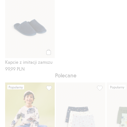
Kup
Kapcie z imitacji zamszu
99,99 PLN
Polecane
Popularny
Popularny
Top z długim rękawem z samochodami, Dod
Bokserki w samo