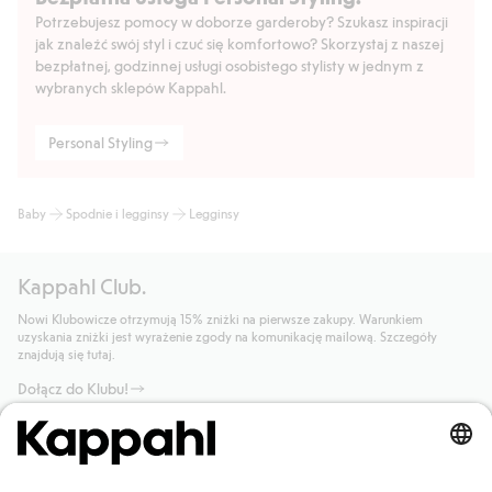
Potrzebujesz pomocy w doborze garderoby? Szukasz inspiracji
jak znaleźć swój styl i czuć się komfortowo? Skorzystaj z naszej
bezpłatnej, godzinnej usługi osobistego stylisty w jednym z
wybranych sklepów Kappahl.
Personal Styling
Baby
Spodnie i legginsy
Legginsy
Kappahl Club.
Nowi Klubowicze otrzymują 15% zniżki na pierwsze zakupy. Warunkiem
uzyskania zniżki jest wyrażenie zgody na komunikację mailową. Szczegóły
znajdują się tutaj.
Dołącz do Klubu!