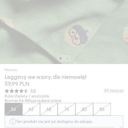
Minories
Legginsy we wzory, dla niemowląt
59,99 PLN
Średnia ocena:
89
recenzji
4.8
Kolor:
Zielony / wzorzyste
Rozmiar:
56
Wyprzedane online
56
62
68
74
80
86
Ten produkt nie jest już dostępny do zakupu.