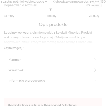
zapłać później wybierz opcję +
Klubowiczu darmowa dostawa od 150 zł
Dopasowanie rozmiaru
89
recenzji
2.944444444444444
Za mały
Idealny
Za duży
na
Na
5
Opis produktu
podstawie
72
Legginsy we wzory, dla niemowląt, z kolekcji Minories. Produkt
głosów
wykonany z bawełny ekologicznej. Odwijane mankiety w
nogawkach, dzięki którym niemowlę może rosnąć z ubraniem.
Produkt zawiera 95% bawełny ekologicznej.
Czytaj więcej
Numer artykułu
:
374058
Organic cotton- GOTS
Materiał
Wskazówki
Informacje o producencie
Bezpłatna usługa Personal Styling.