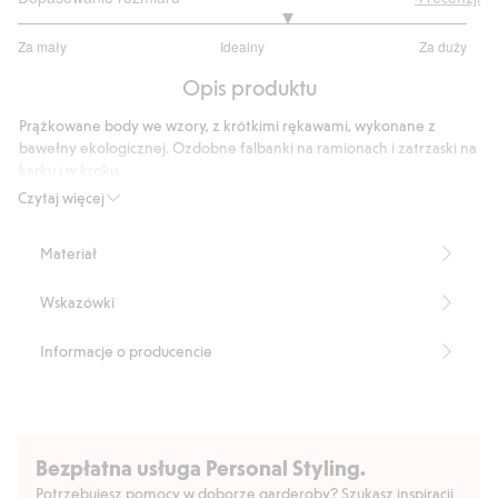
3.4
Za mały
Idealny
Za duży
na
Na
5
Opis produktu
podstawie
5
Prążkowane body we wzory, z krótkimi rękawami, wykonane z
głosów
bawełny ekologicznej. Ozdobne falbanki na ramionach i zatrzaski na
karku i w kroku.
Numer artykułu
:
386367
Czytaj więcej
Organic cotton- GOTS
Materiał
Wskazówki
Informacje o producencie
Bezpłatna usługa Personal Styling.
Potrzebujesz pomocy w doborze garderoby? Szukasz inspiracji