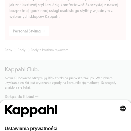
jak znaleźć swój styl i czuć się komfortowo? Skorzystaj z naszej
bezpłatnej, godzinnej usługi osobistego stylisty w jednym z
wybranych sklepów Kappahl.
Personal Styling
Baby
Body
Body z krótkim rękawem
Kappahl Club.
Nowi Klubowicze otrzymują 15% zniżki na pierwsze zakupy. Warunkiem
uzyskania zniżki jest wyrażenie zgody na komunikację mailową. Szczegóły
znajdują się tutaj.
Dołącz do Klubu!