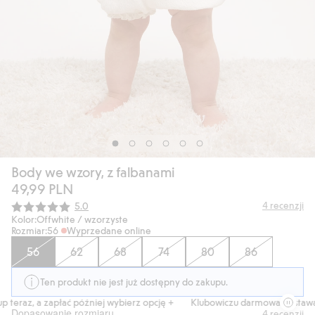
Body we wzory, z falbanami
49,99 PLN
Średnia ocena:
4
recenzji
5.0
Kolor:
Offwhite / wzorzyste
Rozmiar:
56
Wyprzedane online
56
62
68
74
80
86
Ten produkt nie jest już dostępny do zakupu.
teraz, a zapłać później wybierz opcję +
Klubowiczu darmowa dostawa o
Dopasowanie rozmiaru
4
recenzji