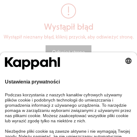
Wystąpił błąd
Wystąpił nieznany błąd, kliknij przycisk, aby odświeżyć stronę.
Odśwież stronę