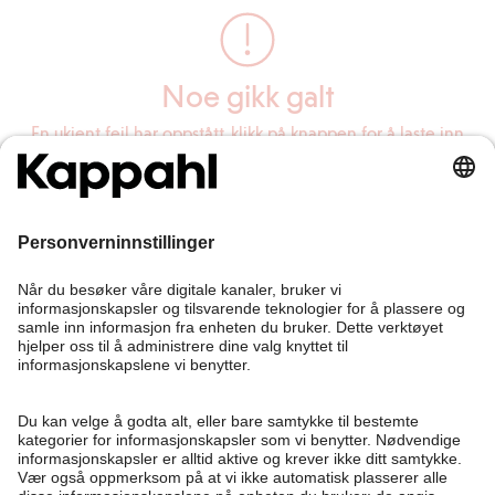
Noe gikk galt
En ukjent feil har oppstått, klikk på knappen for å laste inn
siden på nytt.
Last inn siden på nytt