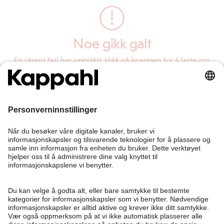
Noe gikk galt
En ukjent feil har oppstått, klikk på knappen for å laste inn
siden på nytt.
Last inn siden på nytt