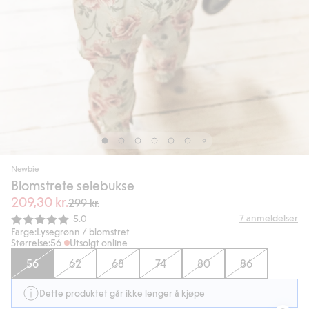
Newbie
Blomstrete selebukse
209,30 kr.
299 kr.
Gjennomsnittskarakter:
7
anmeldelser
5.0
Farge:
Lysegrønn / blomstret
Størrelse:
56
Utsolgt online
56
62
68
74
80
86
Dette produktet går ikke lenger å kjøpe