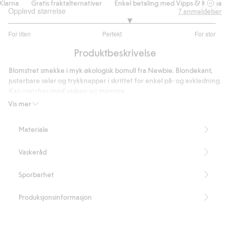
arna
Gratis fraktalternativer
Enkel betaling med Vipps & Klarna
G
Opplevd størrelse
7
anmeldelser
3.333333333333333
For liten
Perfekt
For stor
av
Basert
5
Produktbeskrivelse
på
6
Blomstret smekke i myk økologisk bomull fra Newbie. Blondekant,
stemmer
justerbare seler og trykknapper i skrittet for enkel på- og avkledning.
Kan matches med søsken og mamma.
Inneholder 100 % økologisk bomull.
Vis mer
Artikkelnummer
:
538306
Organic cotton – GOTS
Materiale
Vaskeråd
Sporbarhet
Produksjonsinformasjon