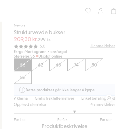
Newbie
Strukturvevde bukser
209,30 kr.
299 kr.
Gjennomsnittskarakter:
4
anmeldelser
5.0
Farge:
Mørkegrønn / ensfarget
Størrelse:
56
Utsolgt online
56
62
68
74
80
86
Dette produktet går ikke lenger å kjøpe
ps & Klarna
Gratis fraktalternativer
Enkel betaling med Vipps & Klar
Opplevd størrelse
4
anmeldelser
3.5
For liten
Perfekt
For stor
av
Basert
Produktbeskrivelse
5