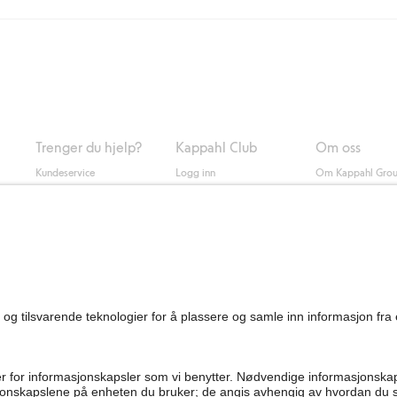
ring med Helthjem koster 49 NOK og 99 NOK for hjemlevering med Bring ua
og andre betalingsmåter.
 du klikker på "Fullfør kjøp" godkjenner du Kappahls generelle vilkår.
Les m
Trenger du hjelp?
Kappahl Club
Om oss
Kundeservice
Logg inn
Om Kappahl Gro
0
Vanlige spørsmål
Kappahl Club
Bærekraft
Bestilling
Medlemsvilkår
Jobbe hos oss
Kontakt oss
Presse
Finn butikk
Tilgjengelighet
Personal shopping
Sjekk saldo på
gavekortet
Angre kjøpet ditt