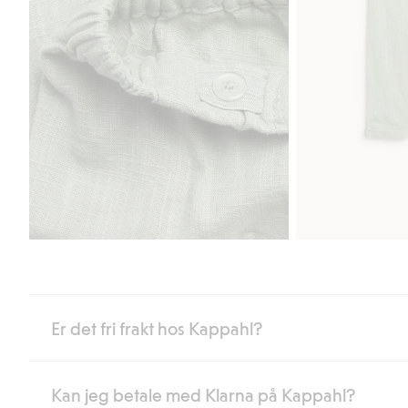
Er det fri frakt hos Kappahl?
Kan jeg betale med Klarna på Kappahl?
Som medlem i Kappahl Club har du alltid gratis frakt til butikk,