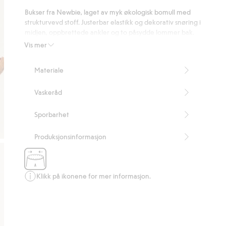
på
Bukser fra Newbie, laget av myk økologisk bomull med
4
strukturvevd stoff. Justerbar elastikk og dekorativ snøring i
stemmer
midjen, oppbrettede ankler og to påsydde lommer bak.
Inneholder 100 % økologisk bomull.
Vis mer
Artikkelnummer
:
539023
Organic cotton – GOTS
Materiale
Vaskeråd
Sporbarhet
Produksjonsinformasjon
Klikk på ikonene for mer informasjon.