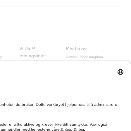
nsett hvor mye du handler for.
er om Klarnas betalingsvilkår
(ekstern lenke).
Vilkår &
Mer fra oss
retningslinjer
up
Newbie United Kingdom
Kjøpsvilkår
Newbie Global
Personvernerklæring
Affiliate
Informasjonskapsler
Vilkår #YesKappahl
#YesNewbie