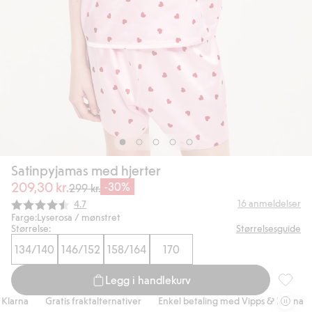
Satinpyjamas med hjerter
209,30 kr.
-30%
299 kr.
Gjennomsnittskarakter:
16
anmeldelser
4.7
Farge:
Lyserosa / mønstret
Størrelse:
Størrelsesguide
134/140
146/152
158/164
170
Legg i handlekurv
Satinpy
arna
Gratis fraktalternativer
Enkel betaling med Vipps & Klarna