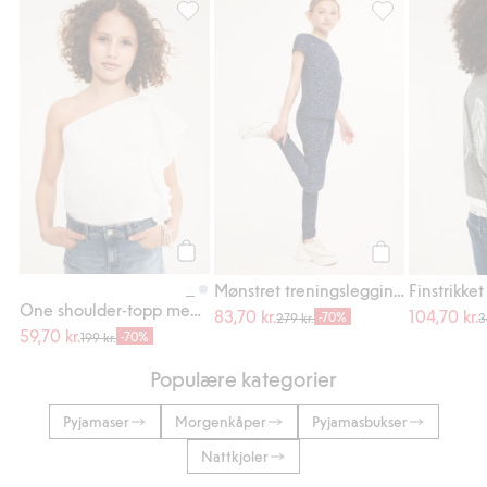
One shoulder-topp med volang, Legg til i 
Mønstret trening
Legg til
Legg til
Mønstret treningsleggings
One shoulder-topp med volang
83,70 kr.
104,70 kr.
-70%
279 kr.
3
59,70 kr.
-70%
199 kr.
Populære kategorier
Pyjamaser
Morgenkåper
Pyjamasbukser
Nattkjoler