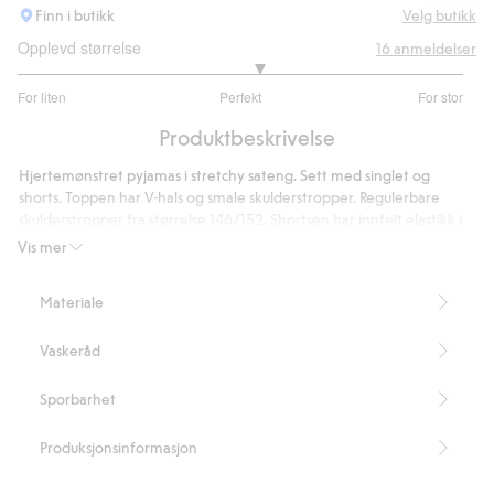
Finn i butikk
Velg butikk
Opplevd størrelse
16
anmeldelser
3.166666666666667
For liten
Perfekt
For stor
av
Basert
5
Produktbeskrivelse
på
12
Hjertemønstret pyjamas i stretchy sateng. Sett med singlet og
stemmer
shorts. Toppen har V-hals og smale skulderstropper. Regulerbare
skulderstropper fra størrelse 146/152. Shortsen har innfelt elastikk i
midjen.
Vis mer
Inneholder 95 % resirkulert polyester.
Artikkelnummer
:
831115
Materiale
Recycled Polyester
Vaskeråd
Sporbarhet
Produksjonsinformasjon