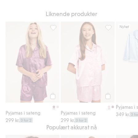
Liknende produkter
Nyhet
Pyjamas i sateng, Legg til i favoriter
Pyjamas i sateng,
Legg til
Legg til
Pyjamas i 
Pyjamas i sateng
Pyjamas i sateng
349 kr.
3 fo
299 kr.
299 kr.
3 for 2
3 for 2
Populært akkurat nå