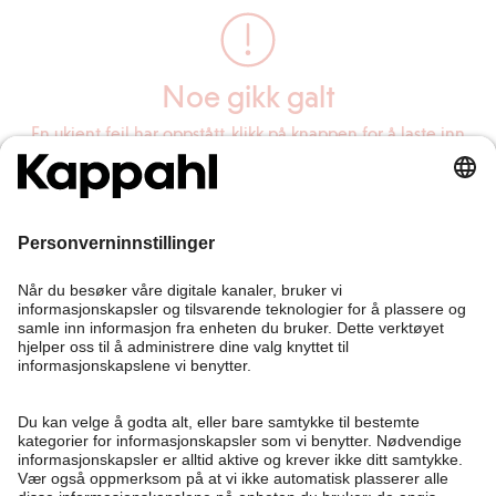
Noe gikk galt
En ukjent feil har oppstått, klikk på knappen for å laste inn
siden på nytt.
Last inn siden på nytt