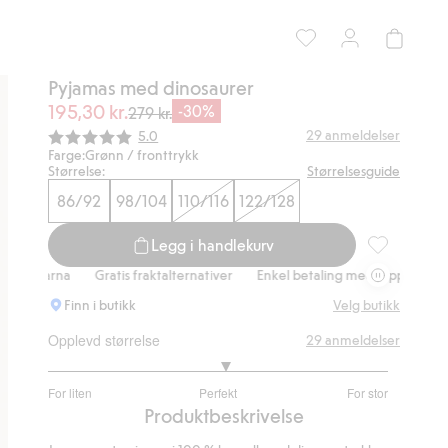
Pyjamas med dinosaurer
195,30 kr.
-30%
279 kr.
Gjennomsnittskarakter:
29
anmeldelser
5.0
Farge:
Grønn / fronttrykk
Størrelse:
Størrelsesguide
86/92
98/104
110/116
122/128
Legg i handlekurv
Pyjamas med 
arna
Gratis fraktalternativer
Enkel betaling med Vipps & Klarna
G
Finn i butikk
Velg butikk
Opplevd størrelse
29
anmeldelser
3.095238095238095
For liten
Perfekt
For stor
av
Basert
Produktbeskrivelse
5
på