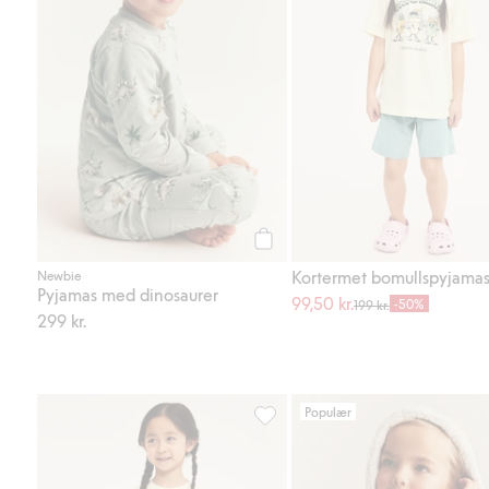
Legg til
Kortermet bomullspyjama
Newbie
Pyjamas med dinosaurer
99,50 kr.
-50%
199 kr.
299 kr.
Populær
Kortermet bomullspyjamas, Legg t