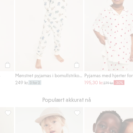
Legg til
Legg til
s
Mønstret pyjamas i bomullstrikot med dinosaurmønster
Pyjamas med hjerter for
249 kr.
195,30 kr.
3 for 2
-30%
279 kr.
Populært akkurat nå
il i favoriter
Shearlingjakke med piléfôr, Legg til i favoriter
Stripete sett i musselin, Legg t