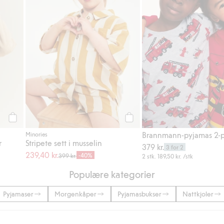
Legg til
Legg til
Brannmann-pyjamas 2-
Minories
r
Stripete sett i musselin
379 kr.
3 for 2
239,40 kr.
-40%
399 kr.
2 stk.
189,50 kr.
/stk
Populære kategorier
Pyjamaser
Morgenkåper
Pyjamasbukser
Nattkjoler