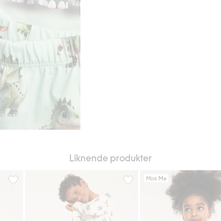
Liknende produkter
Mini Me
 i favoriter
Kortermet bomullspyjamas, Legg til i favoriter
Mønstret pyjamas i bomullstri