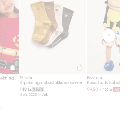
Legg til
Legg til
pakning
Minories
Babblarna
4-pakning ribbestrikkede sokker
Koseshorts Babblarna
149 kr.
99,50 kr.
3 for 2
-50%
199 kr.
4 stk.
37,25 kr.
/stk