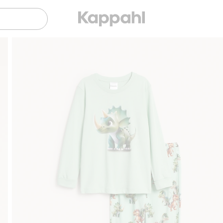
Gratis fraktalternativer
Enkel betaling med Vipps & Kl