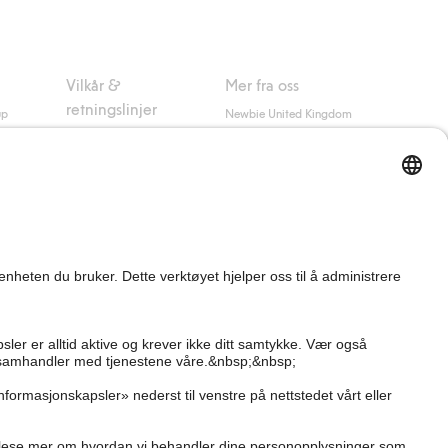
Vilkår &
Mer fra oss
retningslinjer
up
Newbie United Kingdom
Kjøpsvilkår
Newbie Global
Personvernerklæring
Affiliate
Informasjonskapsler
Vilkår #YesKappahl
#YesNewbie