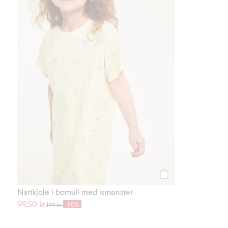
Legg til
Nattkjole i bomull med ismønster
99,50 kr.
-50%
199 kr.