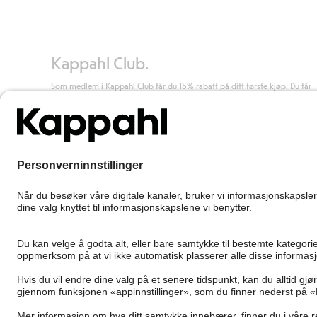
Kappahl Club.
Som medlem i Kappahl Club får du 15% rabatt på ditt første kjøp. Du får
unike medlemstilbud, alltid fri frakt (til utleveringssted) ved kjøp over 50
kr, og du samler poeng på alle dine kjøp og aktiviteter.
Bli medlem
Norway
Bytt sted
Cookies