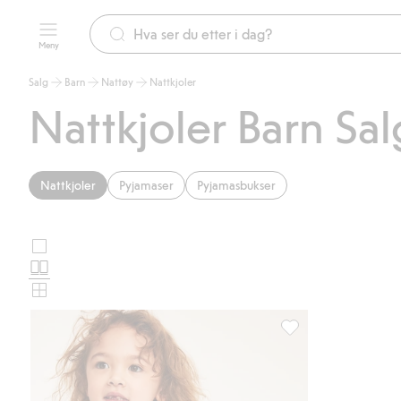
Meny
Salg
Barn
Nattøy
Nattkjoler
Nattkjoler Barn Sal
Nattkjoler
Pyjamaser
Pyjamasbukser
Store
Velg
bilder
Normale
oppsett
bilder
Små
for
bilder
produktkort
Nattkjole i bomull m