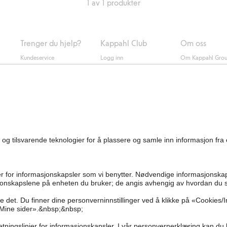
1 av 1 produkter
Trenger du hjelp?
Kappahl Club
Om oss
Kundeservice
Logg inn
Om Kappahl Gro
0
Vanlige spørsmål
Kappahl Club
Bærekraft
Bestilling
Medlemsvilkår
Jobbe hos oss
Kontakt oss
Presse
Finn butikk
Tilgjengelighet
Personal shopping
Sjekk saldo på
gavekortet
Angre kjøpet ditt