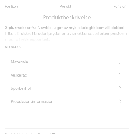
3.055555555555556
For liten
Perfekt
For stor
av
Basert
5
Produktbeskrivelse
på
36
3-pk. smekker fra Newbie, laget av myk, økologisk bomull i dobbel
stemmer
trikot. Et diskret broderi pryder en av smekkene. Justerbar passform
med to trykknapper bak.
Inneholder 100 % økologisk bomull.
Vis mer
Artikkelnummer
:
854794
Organic cotton – GOTS
Materiale
Vaskeråd
Sporbarhet
Produksjonsinformasjon