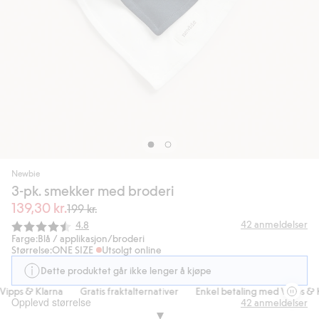
Newbie
3-pk. smekker med broderi
139,30 kr.
199 kr.
Gjennomsnittskarakter:
42
anmeldelser
4.8
Farge:
Blå / applikasjon/broderi
Størrelse:
ONE SIZE
Utsolgt online
Dette produktet går ikke lenger å kjøpe
ipps & Klarna
Gratis fraktalternativer
Enkel betaling med Vipps & Kl
Opplevd størrelse
42
anmeldelser