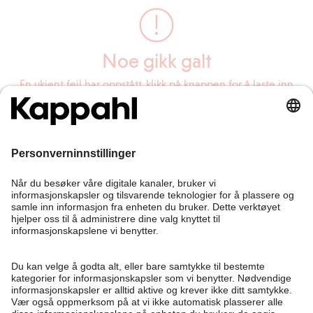
Noe gikk galt
En ukjent feil har oppstått, klikk på knappen for å laste inn
siden på nytt.
Last inn siden på nytt