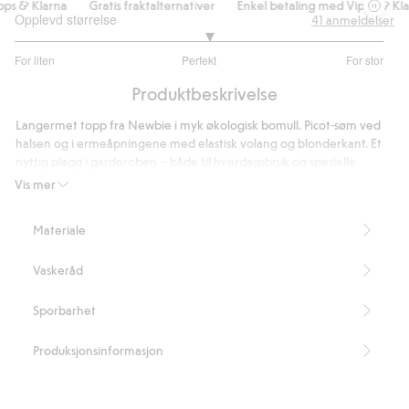
s & Klarna
Gratis fraktalternativer
Enkel betaling med Vipps & Klar
Opplevd størrelse
41
anmeldelser
3.105263157894737
For liten
Perfekt
For stor
av
Basert
5
Produktbeskrivelse
på
38
Langermet topp fra Newbie i myk økologisk bomull. Picot-søm ved
stemmer
halsen og i ermeåpningene med elastisk volang og blonderkant. Et
nyttig plagg i garderoben – både til hverdagsbruk og spesielle
anledninger.
Vis mer
Inneholder 95 % økologisk bomull.
Artikkelnummer
:
484451
Materiale
Organic cotton – GOTS
Vaskeråd
Sporbarhet
Produksjonsinformasjon