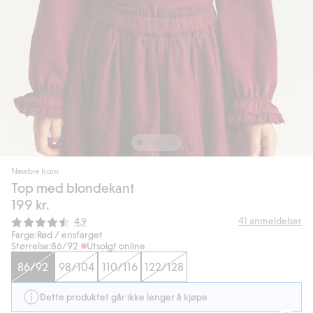
Newbie Icons
Top med blondekant
199 kr.
Gjennomsnittskarakter:
41
anmeldelser
4.9
Farge:
Rød / ensfarget
Størrelse:
86/92
Utsolgt online
86/92
98/104
110/116
122/128
Dette produktet går ikke lenger å kjøpe