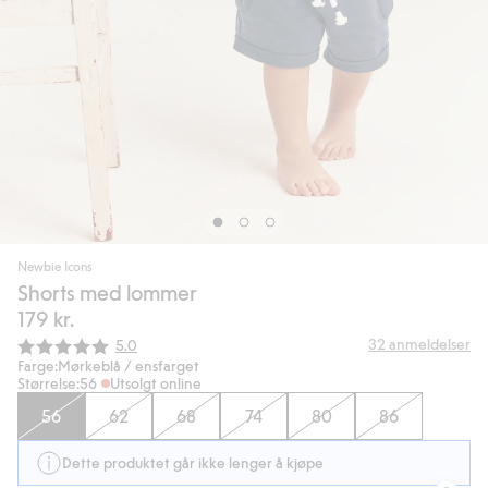
Newbie Icons
Shorts med lommer
179 kr.
Gjennomsnittskarakter:
32
anmeldelser
5.0
Farge:
Mørkeblå / ensfarget
Størrelse:
56
Utsolgt online
56
62
68
74
80
86
Dette produktet går ikke lenger å kjøpe