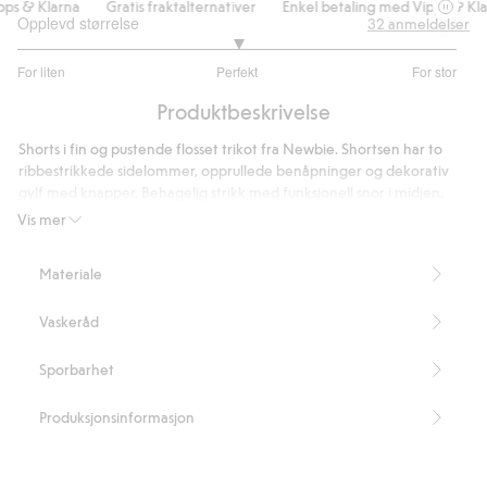
s & Klarna
Gratis fraktalternativer
Enkel betaling med Vipps & Klar
Opplevd størrelse
32
anmeldelser
3
For liten
Perfekt
For stor
av
Basert
5
Produktbeskrivelse
på
26
Shorts i fin og pustende flosset trikot fra Newbie. Shortsen har to
stemmer
ribbestrikkede sidelommer, opprullede benåpninger og dekorativ
gylf med knapper. Behagelig strikk med funksjonell snor i midjen.
Myk babyshorts laget av økologisk bomull.
Vis mer
Inneholder 100 % økologisk bomull.
Artikkelnummer
:
442608
Materiale
Organic cotton – GOTS
Vaskeråd
Sporbarhet
Produksjonsinformasjon