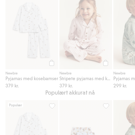
Pyjamas med kosebamser, Legg til i favori
Stripete pyjama
Legg til
Legg til
Newbie
Newbie
Newbie
Pyjamas med kosebamser
Stripete pyjamas med kosebamser
Pyjamas m
379 kr.
379 kr.
299 kr.
Populært akkurat nå
Populær
Pyjamas med kosebamser, Legg til i favori
3-pk. boxere Paw