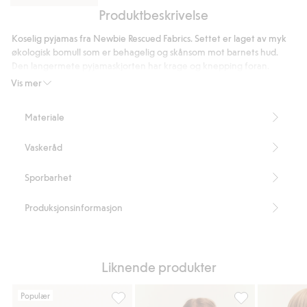
Produktbeskrivelse
Kosebamse
Koselig pyjamas fra Newbie Rescued Fabrics. Settet er laget av myk
økologisk bomull som er behagelig og skånsom mot barnets hud.
Den langermete pyjamaskjorten har krage og knepping foran.
Pyjamasbuksene har myk, innfelt strikk og snøring i midjen, samt
Vis mer
sidelommer. Med et fint rutemønster.
Vi redder overskytende Newbie-materialer for å skape nye
Materiale
produkter som andre får glede av.
Artikkelnummer
:
934034
Vaskeråd
Organic cotton – GOTS
Sporbarhet
Produksjonsinformasjon
Liknende produkter
Populær