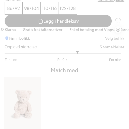
86/92
98/104
110/116
122/128
Legg i handlekurv
Mønstre
Klarna
Gratis fraktalternativer
Enkel betaling med Vipps & Klarna
Finn i butikk
Velg butikk
Opplevd størrelse
5
anmeldelser
3.5
For liten
Perfekt
For stor
av
Basert
5
Match med
på
4
stemmer