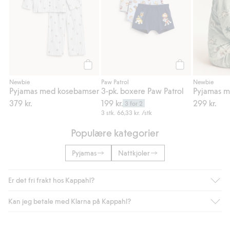
Legg til
Legg til
Newbie
Paw Patrol
Newbie
Pyjamas med kosebamser
3-pk. boxere Paw Patrol
Pyjamas m
379 kr.
199 kr.
299 kr.
3 for 2
3 stk.
66,33 kr.
/stk
Populære kategorier
Pyjamas
Nattkjoler
Er det fri frakt hos Kappahl?
Kan jeg betale med Klarna på Kappahl?
Som medlem i Kappahl Club har du alltid gratis frakt til butikk,
eller når du handler for over 500 NOK og velger levering med
Bring eller hjemlevering med Helthjem. Fraktkostnaden fjernes
Ja, i samarbeid med Klarna tilbyr vi smidig betaling med faktura