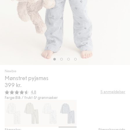
Newbie
Mønstret pyjamas
399 kr.
Gjennomsnittskarakter:
5
anmeldelser
4.8
Farge:
Blå / frukt & grønnsaker
Størrelse:
Størrelsesguide