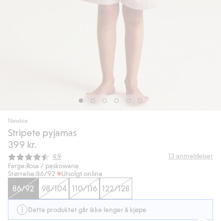
Newbie
Stripete pyjamas
399 kr.
Gjennomsnittskarakter:
13
anmeldelser
4.9
Farge:
Rosa / paskowane
Størrelse:
86/92
Utsolgt online
86/92
98/104
110/116
122/128
Dette produktet går ikke lenger å kjøpe