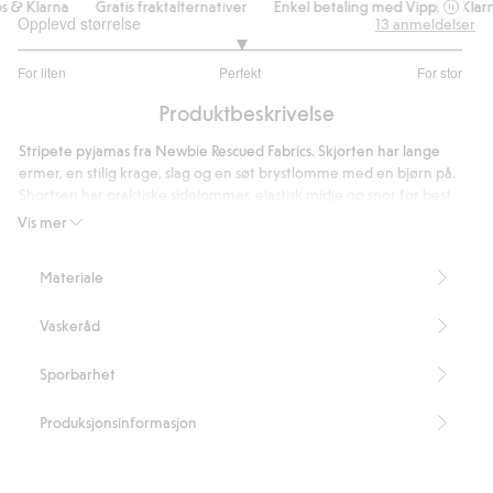
 & Klarna
Gratis fraktalternativer
Enkel betaling med Vipps & Klarna
Opplevd størrelse
13
anmeldelser
3
For liten
Perfekt
For stor
av
Basert
5
Produktbeskrivelse
på
11
Stripete pyjamas fra Newbie Rescued Fabrics. Skjorten har lange
stemmer
ermer, en stilig krage, slag og en søt brystlomme med en bjørn på.
Shortsen har praktiske sidelommer, elastisk midje og snor for best
mulig passform.
Vis mer
Vi redder overskytende Newbie-materialer for å skape nye
produkter som andre får glede av.
Materiale
Artikkelnummer
:
447474
Organic cotton
Vaskeråd
Sporbarhet
Produksjonsinformasjon