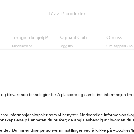
17 av 17 produkter
Trenger du hjelp?
Kappahl Club
Om oss
Kundeservice
Logg inn
Om Kappahl Gro
0
Vanlige spørsmål
Kappahl Club
Bærekraft
Bestilling
Medlemsvilkår
Jobbe hos oss
Kontakt oss
Presse
Finn butikk
Tilgjengelighet
Personal shopping
Sjekk saldo på
gavekortet
Angre kjøpet ditt