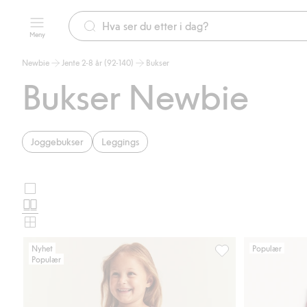
Meny
Newbie
Jente 2-8 år (92-140)
Bukser
Bukser Newbie
Joggebukser
Leggings
Store
Velg
bilder
Normale
oppsett
bilder
Små
for
bilder
Nyhet
Populær
Populær
produktkort
Blomstrete joggebuks