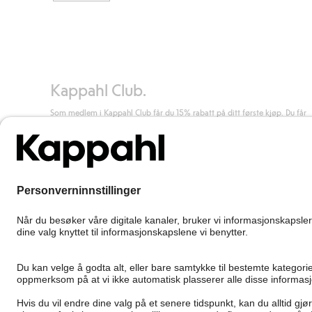
Kappahl Club.
Som medlem i Kappahl Club får du 15% rabatt på ditt første kjøp. Du får
unike medlemstilbud, alltid fri frakt (til utleveringssted) ved kjøp over 50
kr, og du samler poeng på alle dine kjøp og aktiviteter.
Bli medlem
Norway
Bytt sted