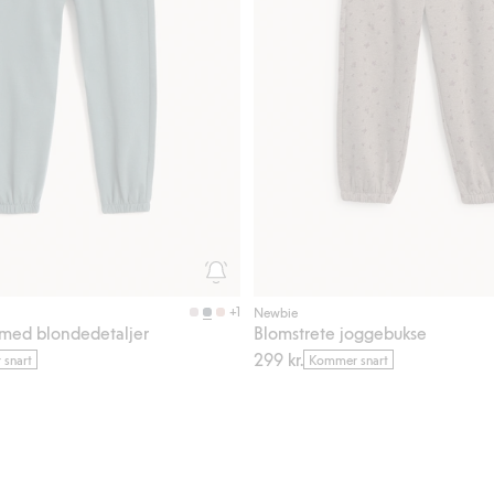
+1
Newbie
med blondedetaljer
Blomstrete joggebukse
299 kr.
snart
Kommer snart
rprint, Legg til i favoriter