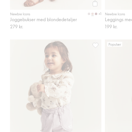
Legg til
+1
Newbie Icons
Newbie Icons
Joggebukser med blondedetaljer
Leggings me
279 kr.
199 kr.
Populær
Joggebukser med blon