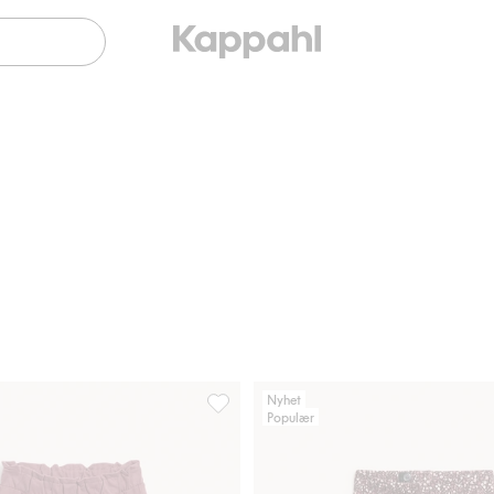
Nyhet
Populær
e, Legg til i favoriter
Joggebukser med blondedetaljer, Legg t