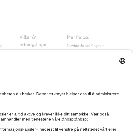
Vilkår &
Mer fra oss
retningslinjer
up
Newbie United Kingdom
Kjøpsvilkår
Newbie Global
Personvernerklæring
Affiliate
Informasjonskapsler
Vilkår #YesKappahl
#YesNewbie