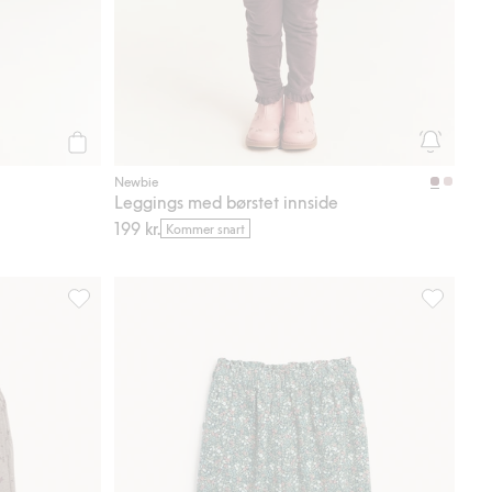
Legg til
Newbie
Leggings med børstet innside
199 kr.
Kommer snart
il i favoriter
Blomstrete joggebukse, Legg til i favoriter
Småblomstr