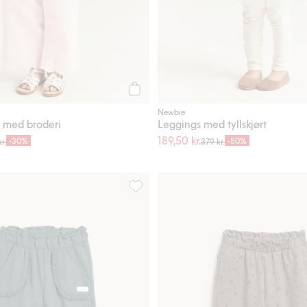
Legg til
Newbie
 med broderi
Leggings med tyllskjørt
189,50 kr.
-30%
-50%
r.
379 kr.
 innside, Legg til i favoriter
Joggebukser med blondedetaljer, Legg t