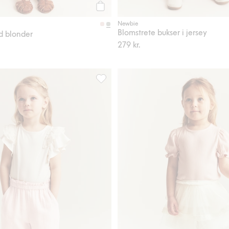
Legg til
Newbie
Blomstrete bukser i jersey
d blonder
279 kr.
dedetaljer, Legg til i favoriter
Vevde bukser med broderi, Legg til i fa