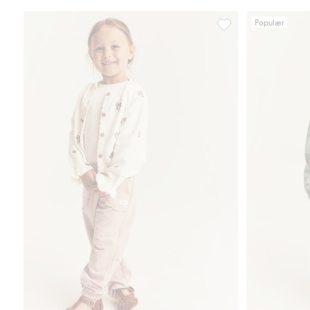
Populær
Joggebukser med blon