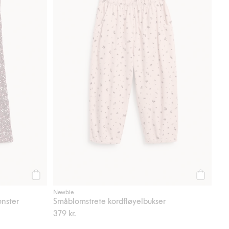
Legg til
Legg til
Newbie
nster
Småblomstrete kordfløyelbukser
379 kr.