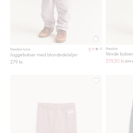
Legg til
Newbie
+1
Newbie Icons
Vevde bukser
Joggebukser med blondedetaljer
279,30 kr.
279 kr.
399 k
Leggings med børstet