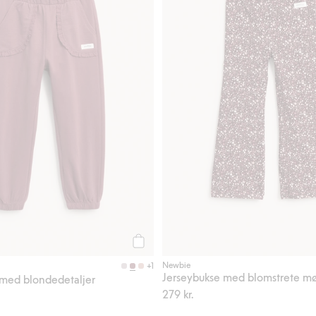
Legg til
Newbie
+1
Jerseybukse med blomstrete mø
med blondedetaljer
279 kr.