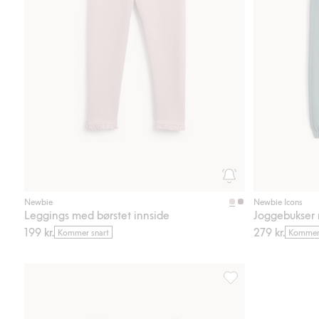
Newbie
Newbie Icons
Leggings med børstet innside
Joggebukser 
199 kr.
279 kr.
Kommer snart
Kommer 
Leggings med blomste