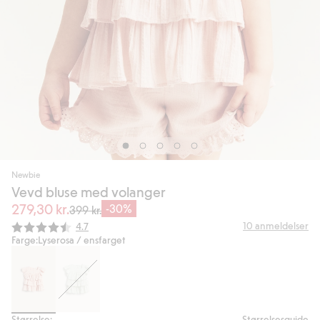
Newbie
Vevd bluse med volanger
279,30 kr.
-30%
399 kr.
Gjennomsnittskarakter:
10
anmeldelser
4.7
Farge:
Lyserosa / ensfarget
Størrelse:
Størrelsesguide