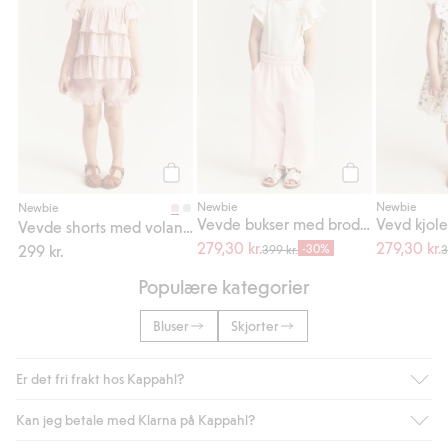
Legg til
Legg til
Newbie
Newbie
Newbie
Vevde bukser med broderi
Vevde shorts med volanger
279,30 kr.
279,30 kr.
299 kr.
-30%
399 kr.
3
Populære kategorier
Bluser
Skjorter
Er det fri frakt hos Kappahl?
Kan jeg betale med Klarna på Kappahl?
Som medlem i Kappahl Club har du alltid gratis frakt til butikk,