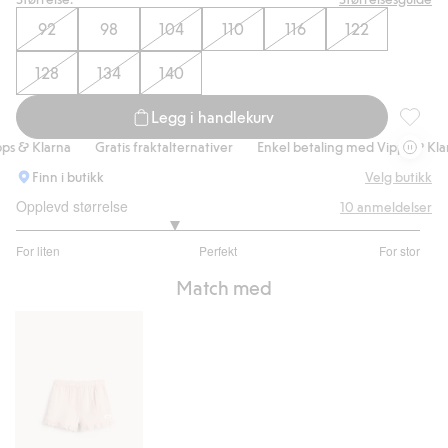
92
98
104
110
116
122
128
134
140
Legg i handlekurv
Vevd bl
 & Klarna
Gratis fraktalternativer
Enkel betaling med Vipps & Klarna
Finn i butikk
Velg butikk
Opplevd størrelse
10
anmeldelser
2.555555555555556
For liten
Perfekt
For stor
av
Basert
5
Match med
på
9
stemmer