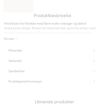
Produktbeskrivelse
Vevde
shorts
Vevd bluse fra Newbie med flere myke volanger og diskré
med
strukturerte striper. Blusen har firkantet hals og korte ermer med
volanger
blonder i ermekantene. Åpning i rygg med knapper for enkel
påkledning. En pen bluse med volanger for barn, med en luftig og
Vis mer
lekende silhuett.
Volanger.
Materiale
Knapper bak.
Inneholder 100 % økologisk bomull.
Vaskeråd
Artikkelnummer
:
832733
Organic cotton – GOTS
Sporbarhet
Produksjonsinformasjon
Liknende produkter