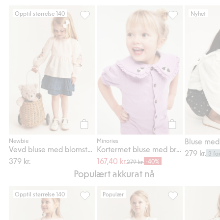
Opptil størrelse 140
Nyhet
Vevd bluse med blomsterbroderi, Legg til i
Kortermet bluse 
Legg til
Legg til
Newbie
Minories
Vevd bluse med blomsterbroderi
Kortermet bluse med broderi
279 kr.
3 fo
379 kr.
167,40 kr.
-40%
279 kr.
Populært akkurat nå
Opptil størrelse 140
Populær
Vevde shorts med volanger, Legg til i favo
Vevde bukser med