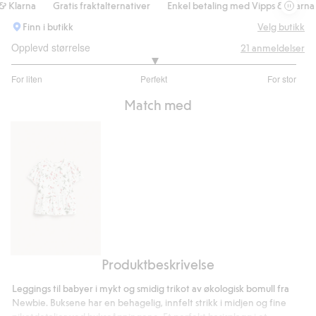
Klarna
Gratis fraktalternativer
Enkel betaling med Vipps & Klarna
Finn i butikk
Velg butikk
Opplevd størrelse
21
anmeldelser
3
For liten
Perfekt
For stor
av
Basert
5
Match med
på
17
stemmer
Produktbeskrivelse
Peplumtopp
med
Leggings til babyer i mykt og smidig trikot av økologisk bomull fra
markjordbærmønster
Newbie. Buksene har en behagelig, innfelt strikk i midjen og fine