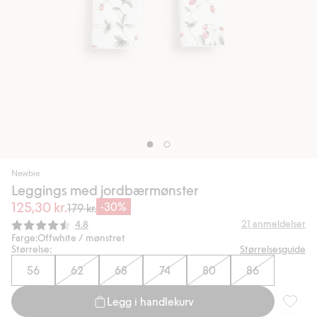
Newbie
Leggings med jordbærmønster
125,30 kr.
-30%
179 kr.
Gjennomsnittskarakter:
21
anmeldelser
4.8
Farge:
Offwhite / mønstret
Størrelse:
Størrelsesguide
56
62
68
74
80
86
Legg i handlekurv
Legging