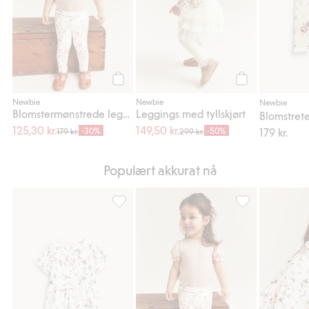
Legg til
Legg til
Newbie
Newbie
Newbie
Blomstermønstrede leggings med sommerfugler
Leggings med tyllskjørt
125,30 kr.
149,50 kr.
-30%
-50%
179 kr.
179 kr.
299 kr.
Populært akkurat nå
Peplumtopp med markjordbærmønster, Legg 
Blomstermønstre