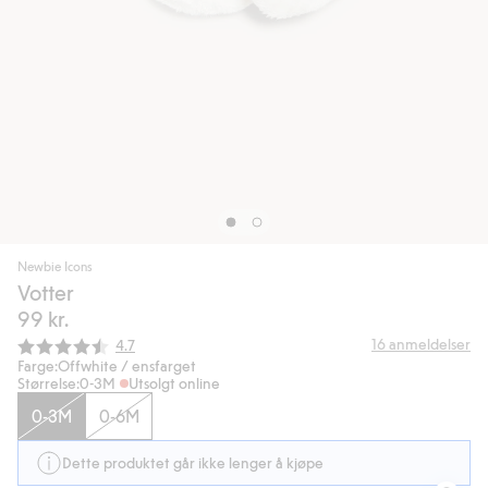
Newbie Icons
Votter
99 kr.
Gjennomsnittskarakter:
16
anmeldelser
4.7
Farge:
Offwhite / ensfarget
Størrelse:
0-3M
Utsolgt online
0-3M
0-6M
Dette produktet går ikke lenger å kjøpe