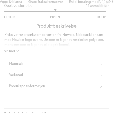
ipps & Klarna
Gratis fraktalternativer
Enkel betaling med Vipps & K
Opplevd størrelse
16
anmeldelser
3
For liten
Perfekt
For stor
av
Basert
5
Produktbeskrivelse
på
6
Myke votter i resirkulert polyester, fra Newbie. Ribbestrikket kant
stemmer
med Newbie-logo øverst. Utsiden er laget av resirkulert polyester,
mens innsiden er laget av økologisk bomull.
Artikkelnummer
:
365676
Vis mer
Recycled Polyester
Materiale
Vaskeråd
Produksjonsinformasjon