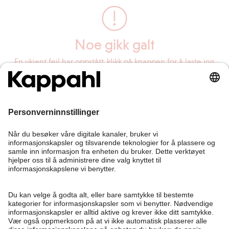
Noe gikk galt
En ukjent feil har oppstått, klikk på knappen for å laste inn
siden på nytt.
Last inn siden på nytt