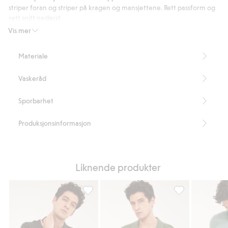
linblanding
striper foran og striper på kragen og mansjettene. Rett passform og
med
rett snitt nederst.
normal
Normal passform
Vis mer
Tre knapper ved halsåpningen
passform
Korte ermer
Materiale
Lengde 69 cm i størrelse M
Artikkelnummer
:
891861
Vaskeråd
Sporbarhet
Produksjonsinformasjon
Liknende produkter
Kortermet strikkegenser, Legg til i favorite
Kortermet strikk