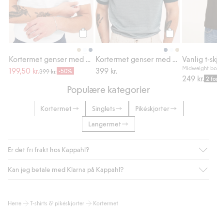
Legg til
Legg til
Kortermet genser med glidelås
Kortermet genser med glidelås
Vanlig t-sk
Midweight bo
199,50 kr.
399 kr.
-50%
399 kr.
249 kr.
2 fo
Populære kategorier
Kortermet
Singlets
Pikéskjorter
Langermet
Er det fri frakt hos Kappahl?
Kan jeg betale med Klarna på Kappahl?
Som medlem i Kappahl Club har du alltid gratis frakt til butikk,
eller når du handler for over 500 NOK og velger levering med
Bring eller hjemlevering med Helthjem. Fraktkostnaden fjernes
Ja, i samarbeid med Klarna tilbyr vi smidig betaling med faktura
Herre
T-shirts & pikéskjorter
Kortermet
automatisk etter at du har logget inn og er identifisert som
og andre betalingsmåter.
medlem.