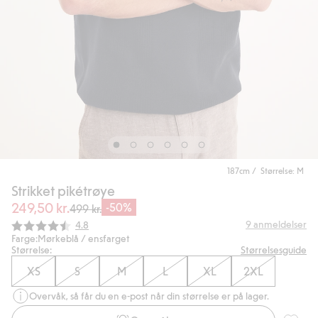
187cm / Størrelse: M
Strikket pikétrøye
249,50 kr.
-50%
499 kr.
Gjennomsnittskarakter:
9
anmeldelser
4.8
Farge:
Mørkeblå / ensfarget
Størrelse:
Størrelsesguide
XS
S
M
L
XL
2XL
Overvåk, så får du en e-post når din størrelse er på lager.