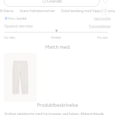
Overvåk
Strikket
Klarna
Gratis fraktalternativer
Enkel betaling med Vipps & Klarna
Finn i butikk
Velg butikk
Opplevd størrelse
9
anmeldelser
3
For liten
Perfekt
For stor
av
Basert
5
Match med
på
6
stemmer
Produktbeskrivelse
Bukser
i
Strikket pikéskjorte med tre knapper ved halsen. Ribbestrikkede