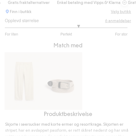
Gratis fraktalternativer
Enkel betaling med Vipps & Klarna
Gratis 
Finn i butikk
Velg butikk
Opplevd størrelse
6
anmeldelser
3.4
For liten
Perfekt
For stor
av
Basert
5
Match med
på
5
stemmer
Produktbeskrivelse
Bukser
Flettet
i
belte
Skjorte i seersucker med korte ermer og resortkrage. Skjorten er
linblanding
med
stripet, har en avslappet passform, er rett skåret nederst og har små
med
lærdetaljer