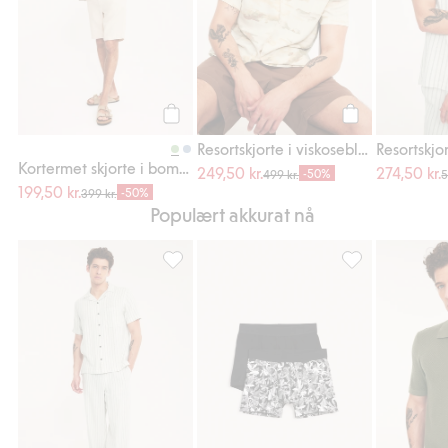
Legg til
Legg til
Resortskjorte i viskoseblanding
Kortermet skjorte i bomullspoplin
249,50 kr.
274,50 kr.
-50%
499 kr.
5
199,50 kr.
-50%
399 kr.
Populært akkurat nå
Bukse i linblanding, Legg til i favoriter
2-pk. boxere, Leg