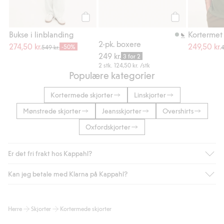
Legg til
Legg til
Bukse i linblanding
Kortermet 
2-pk. boxere
274,50 kr.
249,50 kr.
-50%
549 kr.
4
249 kr.
3 for 2
2 stk.
124,50 kr.
/stk
Populære kategorier
Kortermede skjorter
Linskjorter
Mønstrede skjorter
Jeansskjorter
Overshirts
Oxfordskjorter
Er det fri frakt hos Kappahl?
Kan jeg betale med Klarna på Kappahl?
Som medlem i Kappahl Club har du alltid gratis frakt til butikk,
eller når du handler for over 500 NOK og velger levering med
Bring eller hjemlevering med Helthjem. Fraktkostnaden fjernes
Ja, i samarbeid med Klarna tilbyr vi smidig betaling med faktura
Herre
Skjorter
Kortermede skjorter
automatisk etter at du har logget inn og er identifisert som
og andre betalingsmåter.
medlem.