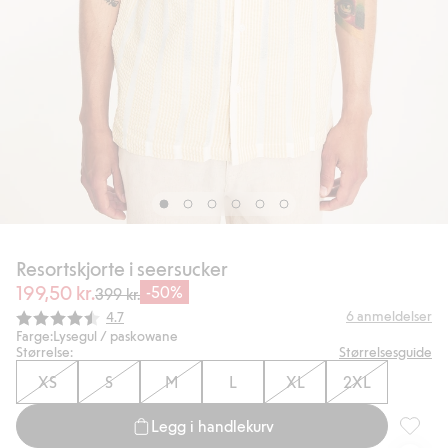
Resortskjorte i seersucker
199,50 kr.
-50%
399 kr.
Gjennomsnittskarakter:
6
anmeldelser
4.7
Farge:
Lysegul / paskowane
Størrelse:
Størrelsesguide
XS
S
M
L
XL
2XL
Legg i handlekurv
Resortsk