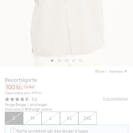
185cm / Størrelse: M
Resortskjorte
100 kr.
Outlet
Opprinnelig pris: 699 kr.
Gjennomsnittskarakter:
9
anmeldelser
4.6
Farge:
Beige / ensfarget
Størrelse:
S
Utsolgt online
S
M
L
XL
2XL
Dette produktet går ikke lenger å kjøpe