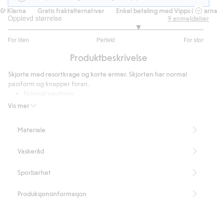
 Klarna
Gratis fraktalternativer
Enkel betaling med Vipps & Klarna
Opplevd størrelse
9
anmeldelser
3.666666666666667
For liten
Perfekt
For stor
av
Basert
5
Produktbeskrivelse
på
6
Skjorte med resortkrage og korte ermer. Skjorten har normal
stemmer
passform og knapper foran.
Normal passform
Resortkrage
Vis mer
Lengde 77 cm i størrelse M
Inneholder 90 % TENCEL™-lyocellfiber.
Materiale
Artikkelnummer
:
479899
TENCEL™ Modal Blend
Vaskeråd
Sporbarhet
Produksjonsinformasjon