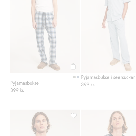
Legg til
Pyjamasbukse i seersucker
Pyjamasbukse
399 kr.
399 kr.
Pyjamastopp, Legg til i favoriter