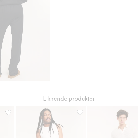
Liknende produkter
r
Pyjamasbukse i seersucker, Legg til i favoriter
Pyjamasbukse, Legg til i favor