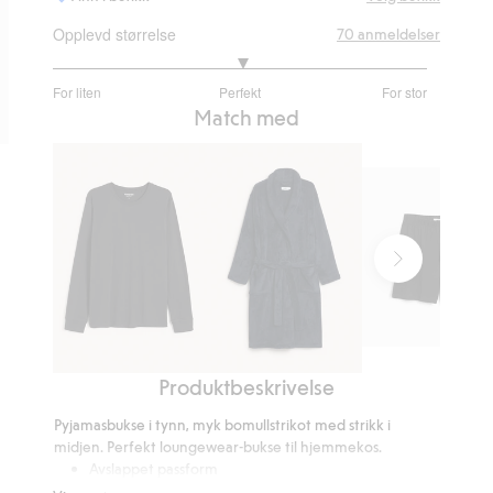
Opplevd størrelse
70
anmeldelser
3.038461538461538
For liten
Perfekt
For stor
av
Basert
Match med
5
på
52
stemmer
Pyjamasshorts
Produktbeskrivelse
Pyjamastopp
Morgenkåpe
i
Pyjamasbukse i tynn, myk bomullstrikot med strikk i
fleece
midjen. Perfekt loungewear-bukse til hjemmekos.
Avslappet passform
Elastikk i midjen