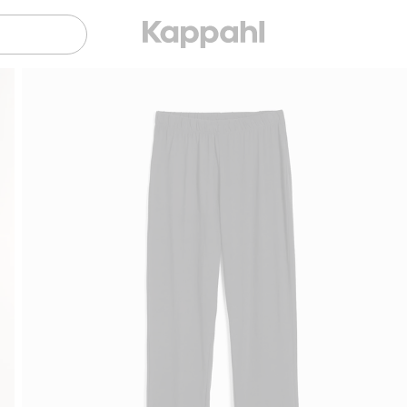
Gratis fraktalternativer
Enkel betaling med Vi