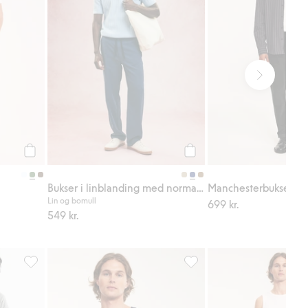
Legg til
Legg til
Bukser i linblanding med normal passform
Manchesterbukse
Lin og bomull
699 kr.
549 kr.
iter
Pyjamasshorts, Legg til i favoriter
Pyjamasgenser, Legg til i f