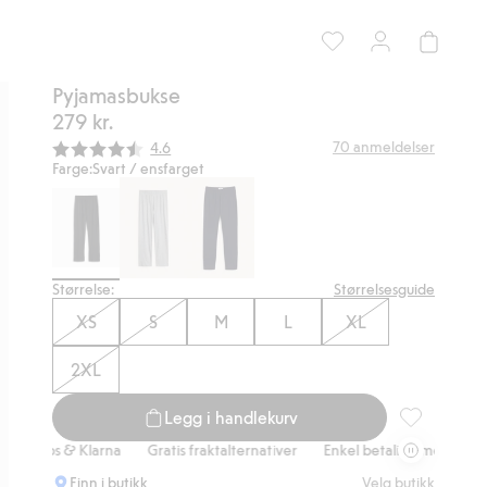
Pyjamasbukse
279 kr.
Gjennomsnittskarakter:
70
anmeldelser
4.6
Farge:
Svart / ensfarget
Størrelse:
Størrelsesguide
XS
S
M
L
XL
2XL
Legg i handlekurv
Pyjamasbukse
pps & Klarna
Gratis fraktalternativer
Enkel betaling med Vipps & Kla
Finn i butikk
Velg butikk