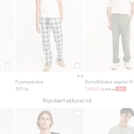
Legg til
Legg til
Pyjamasbukse
Bomullsbukse regular fit
399 kr.
249,50 kr.
-50%
499 kr.
Populært akkurat nå
Pyjamasshorts, Legg til i favoriter
Pyjamasbukse, Legg til i favor