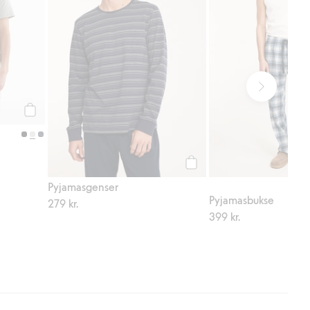
Legg til
Legg til
Pyjamasgenser
Pyjamasbukse
279 kr.
399 kr.