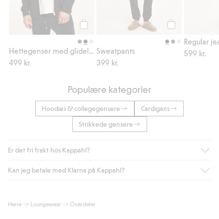
Legg til
Legg til
Regular je
Hettegenser med glidelås
Sweatpants
599 kr.
499 kr.
399 kr.
Populære kategorier
Hoodies & collegegensere
Cardigans
Strikkede gensere
Er det fri frakt hos Kappahl?
Kan jeg betale med Klarna på Kappahl?
Som medlem i Kappahl Club har du alltid gratis frakt til butikk,
eller når du handler for over 500 NOK og velger levering med
Bring eller hjemlevering med Helthjem. Fraktkostnaden fjernes
Ja, i samarbeid med Klarna tilbyr vi smidig betaling med faktura
Herre
Loungewear
Overdeler
automatisk etter at du har logget inn og er identifisert som
og andre betalingsmåter.
medlem.