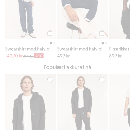
Legg til
Legg til
Sweatshirt med halv glidelås
Sweatshirt med halv glidelås
Finstrikke
149,70 kr.
499 kr.
399 kr.
-70%
499 kr.
Populært akkurat nå
Hettegenser med glidelås, Legg til i favori
Sweatpants, Legg