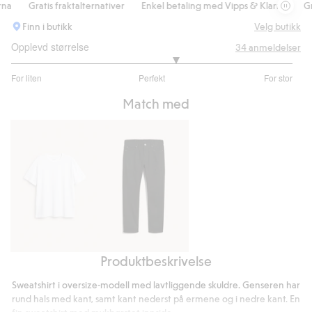
Gratis fraktalternativer
Enkel betaling med Vipps & Klarna
Grati
Finn i butikk
Velg butikk
Opplevd størrelse
34
anmeldelser
3.333333333333333
For liten
Perfekt
For stor
av
Basert
5
Match med
på
24
stemmer
Produktbeskrivelse
T-
Regular
skjorte
jeans
Sweatshirt i oversize-modell med lavtliggende skuldre. Genseren har
i
rund hals med kant, samt kant nederst på ermene og i nedre kant. En
bomull