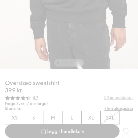
Oversized sweatshirt
399 kr.
Gjennomsnittskarakter:
34
anmeldelser
4.7
Farge:
Svart / ensfarget
Størrelse:
Størrelsesguide
XS
S
M
L
XL
2XL
Legg i handlekurv
Oversiz