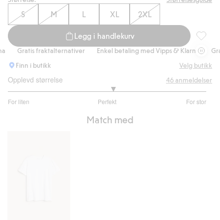
S
M
L
XL
2XL
Legg i handlekurv
Strikkeg
Gratis fraktalternativer
Enkel betaling med Vipps & Klarna
Gratis 
Finn i butikk
Velg butikk
Opplevd størrelse
46
anmeldelser
3.111111111111111
For liten
Perfekt
For stor
av
Basert
5
Match med
på
36
stemmer