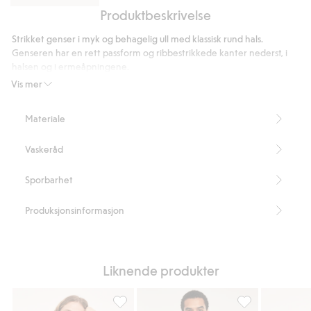
Produktbeskrivelse
Vanlig
t-
Strikket genser i myk og behagelig ull med klassisk rund hals.
skjorte
Genseren har en rett passform og ribbestrikkede kanter nederst, i
i
halsen og i ermeåpningene.
bomull
Rett passform
Vis mer
Rund hals
Ribbestrikkede detaljer
Materiale
Lengde 70 cm i størrelse M
Dette produktet inneholder 100 % sertifisert ull
Vaskeråd
Artikkelnummer
:
485847
RWS certified wool
Sporbarhet
Produksjonsinformasjon
Liknende produkter