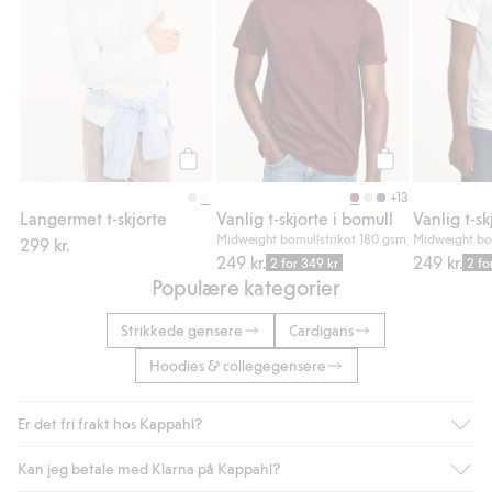
Legg til
Legg til
+13
Langermet t-skjorte
Vanlig t-skjorte i bomull
Vanlig t-sk
Midweight bomullstrikot 180 gsm
Midweight bo
299 kr.
249 kr.
249 kr.
2 for 349 kr
2 fo
Populære kategorier
Strikkede gensere
Cardigans
Hoodies & collegegensere
Er det fri frakt hos Kappahl?
Kan jeg betale med Klarna på Kappahl?
Som medlem i Kappahl Club har du alltid gratis frakt til butikk,