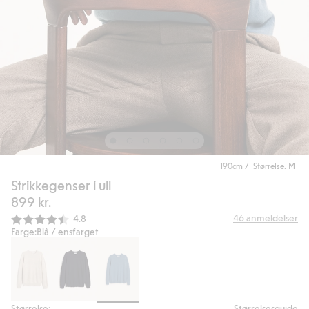
190cm / Størrelse: M
Strikkegenser i ull
899 kr.
Gjennomsnittskarakter:
46
anmeldelser
4.8
Farge:
Blå / ensfarget
Størrelse:
Størrelsesguide