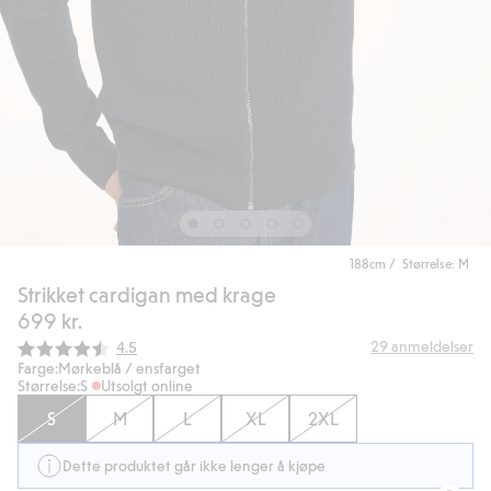
188cm / Størrelse: M
Strikket cardigan med krage
699 kr.
Gjennomsnittskarakter:
29
anmeldelser
4.5
Farge:
Mørkeblå / ensfarget
Størrelse:
S
Utsolgt online
S
M
L
XL
2XL
Dette produktet går ikke lenger å kjøpe