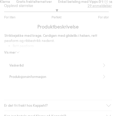
arna
Gratis fraktalternativer
Enkel betaling med Vipps & Klarna
Opplevd størrelse
29
anmeldelser
3
For liten
Perfekt
For stor
av
Basert
5
Produktbeskrivelse
på
21
Strikkejakke med krage. Cardigan med glidelås i halsen, rett
stemmer
passform og ribbestrikk nederst.
Rett passform
Lengde 72 cm i størrelse M
Vis mer
Artikkelnummer
:
382176
Vaskeråd
Produksjonsinformasjon
Er det fri frakt hos Kappahl?
Kan jeg betale med Klarna på Kappahl?