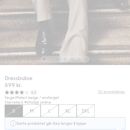
Dressbukse
699 kr.
Gjennomsnittskarakter:
20
anmeldelser
4.0
Farge:
Melert beige / ensfarget
Størrelse:
S
Utsolgt online
S
M
L
XL
2XL
Dette produktet går ikke lenger å kjøpe