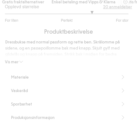
ratis fraktalternativer
Enkel betaling med Vipps & Klarna
Gratis fra
Opplevd størrelse
20
anmeldelser
3.823529411764706
For liten
Perfekt
For stor
av
Basert
5
Produktbeskrivelse
på
17
Dressbukse med normal passform og rette ben. Skrålomme på
stemmer
sidene, og en passepoillomme bak med knapp. Skjult gylf med
glidelås og knapp på fremsiden. Strikk bak i midjen for bedre
passform og komfort.
Vis mer
Normal passform
Elastikk i midjen
Materiale
Innerbenslengde 78 cm i størrelse M
Inneholder 60 % resirkulert polyester.
Vaskeråd
Artikkelnummer
:
487132
Blended Recycled Polyester
Sporbarhet
Produksjonsinformasjon